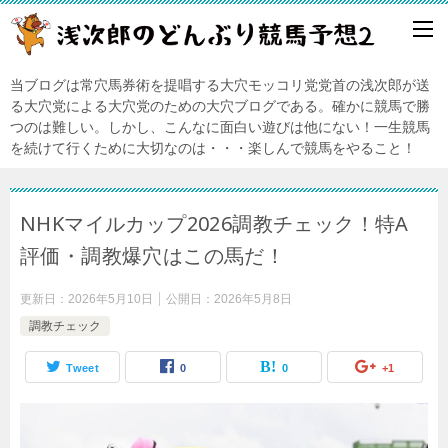
当ブログは常穴馬券術を提唱する大穴モッコリ党党首の浅次郎が送
る大穴党による大穴党のための大穴ブログである。確かに競馬で勝
つのは難しい。しかし、こんなに面白い遊びは他にない！一生競馬
を続けて行くために大切なのは・・・楽しんで競馬をやること！
NHKマイルカップ2026調教チェック！特A
評価・調教爆穴はこの馬だ！
更新日：
2026年5月10日
公開日：
2026年5月8日
調教チェック
Tweet
0
0
+1