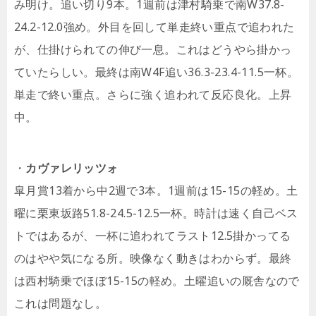
み明け。追い切り9本。1週前は津村騎乗で南W37.8-
24.2-12.0強め。外目を回して単走終い重点で追われた
が、仕掛けられての伸び一息。これはどうやら掛かっ
ていたらしい。最終は南W4F追い36.3-23.4-11.5一杯。
単走で終い重点。さらに強く追われて反応良化。上昇
中。
・
カヴァレリッツォ
皐月賞13着から中2週で3本。1週前は15-15の軽め。土
曜に栗東坂路51.8-24.5-12.5一杯。時計は速く自己ベス
トではあるが、一杯に追われてラスト12.5掛かってる
のはやや気になる所。映像なく動きはわからず。最終
は西村騎乗でほぼ15-15の軽め。土曜追いの厩舎なので
これは問題なし。