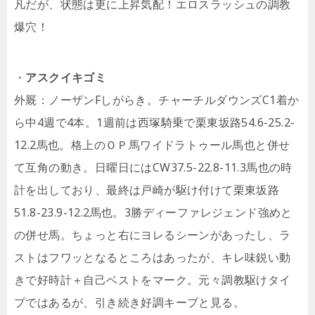
凡だが、状態は更に上昇気配！エロスラッシュの調教
爆穴！
・
アスクイキゴミ
外厩：ノーザンFしがらき。チャーチルダウンズC1着か
ら中4週で4本。1週前は西塚騎乗で栗東坂路54.6-25.2-
12.2馬也。格上のＯＰ馬ワイドラトゥール馬也と併せ
て互角の動き。日曜日にはCW37.5-22.8-11.3馬也の時
計を出しており、最終は戸崎が駆け付けて栗東坂路
51.8-23.9-12.2馬也。3勝ディーファレジェンド強めと
の併せ馬。ちょっと右にヨレるシーンがあったし、ラ
ストはフワッとなるところはあったが、キレ味鋭い動
きで好時計＋自己ベストをマーク。元々調教駆けタイ
プではあるが、引き続き好調キープと見る。