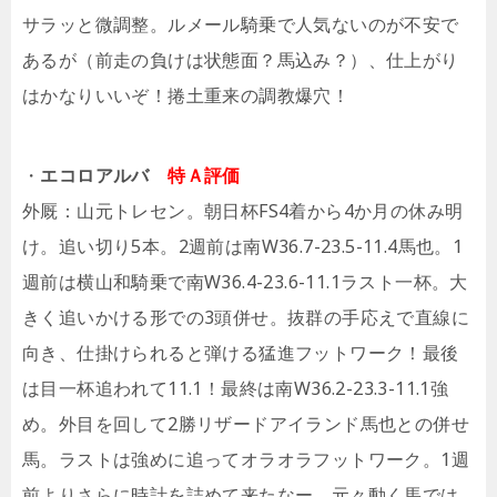
サラッと微調整。ルメール騎乗で人気ないのが不安で
あるが（前走の負けは状態面？馬込み？）、仕上がり
はかなりいいぞ！捲土重来の調教爆穴！
・
エコロアルバ
特Ａ評価
外厩：山元トレセン。朝日杯FS4着から4か月の休み明
け。追い切り5本。2週前は南W36.7-23.5-11.4馬也。1
週前は横山和騎乗で南W36.4-23.6-11.1ラスト一杯。大
きく追いかける形での3頭併せ。抜群の手応えで直線に
向き、仕掛けられると弾ける猛進フットワーク！最後
は目一杯追われて11.1！最終は南W36.2-23.3-11.1強
め。外目を回して2勝リザードアイランド馬也との併せ
馬。ラストは強めに追ってオラオラフットワーク。1週
前よりさらに時計を詰めて来たなー。元々動く馬では