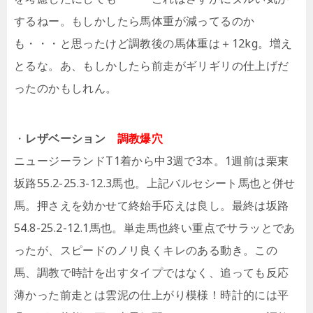
するねー。もしかしたら馬体重が減ってるのか
も・・・と思ったけど調教後の馬体重は＋12kg。増え
とるな。あ、もしかしたら前走がギリギリの仕上げだ
ったのかもしれん。
・
レザベーション
調教爆穴
ニュージーランドT1着から中3週で3本。1週前は栗東
坂路55.2-25.3-12.3馬也。上記バルセシート馬也と併せ
馬。押さえを効かせて終始手応えは良し。最終は坂路
54.8-25.2-12.1馬也。単走馬也終い重点でサラッとであ
ったが、スピードのノリ良くキレのある動き。この
馬、調教で時計を出すタイプではなく、追っても反応
薄かった前走とは雲泥の仕上がり模様！時計的には平