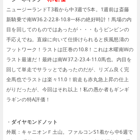
ニュージーランドT3着から中3週で5本。1週前は斎藤
新騎乗で南W36.2-22.8-10.8一杯の絶好時計！馬場の内
目を回してのものではあったが・・・もうビンビンの
手応えでね。直線に向いて仕掛けられると疾風怒濤の
フットワーク！ラストは圧巻の10.8！これは木曜南Wの
ラスト最速だ！最終は南W37.2-23.4-11.0馬也。内目を
回して単走でサラッとであったのだが、リズム良く完
全馬也でラストは楽々11.0！前走も赤丸急上昇の仕上
がりだったが、今回はそれ以上！私の愚か者もギンギ
ラギンの特A評価！
・
ダイヤモンドノット
外厩：キャニオンＦ土山。ファルコンS1着から中6週で