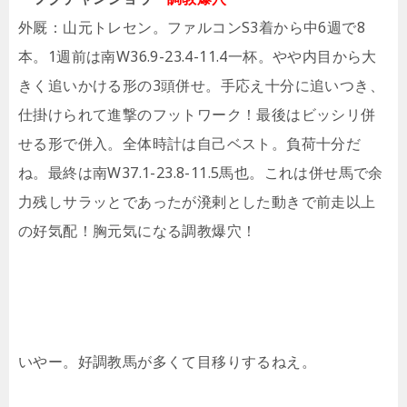
外厩：山元トレセン。ファルコンS3着から中6週で8
本。1週前は南W36.9-23.4-11.4一杯。やや内目から大
きく追いかける形の3頭併せ。手応え十分に追いつき、
仕掛けられて進撃のフットワーク！最後はビッシリ併
せる形で併入。全体時計は自己ベスト。負荷十分だ
ね。最終は南W37.1-23.8-11.5馬也。これは併せ馬で余
力残しサラッとであったが溌剌とした動きで前走以上
の好気配！胸元気になる調教爆穴！
いやー。好調教馬が多くて目移りするねえ。