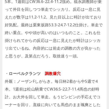
5本。1週前はCW36.6-22.4-11.2強め。福永調教師が乗
って外目を回しつつ単走でシッカリ。反応は一息に見
えたが数字は11.2-11.2。見た目以上に時計が出ており
好気配。最終は栗東坂路53.3-24.7-12.2仕掛け。単走で
終い重点。やや頭が高いのはいつものこと。これも仕
掛けられてからの反応は一息に見えたが時計はシッカ
リ出ているね。内容的には前走の調教の方が良かった
と思うが、及第点だろう。取捨迷う一頭。
・
ローベルクランツ
調教爆穴
外厩：ノーザンFしがらき。毎日杯2着から中5週で4
本。1週前は松山騎乗でCW36.5-22.7-11.4馬也の好時
計。お大外を回して単走。もうビンビンの手応えでコ
ーナーを回り、直線に向いても馬也のまま颯爽とした