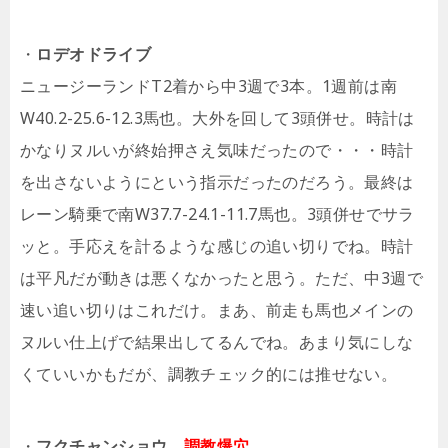
・
ロデオドライブ
ニュージーランドT2着から中3週で3本。1週前は南
W40.2-25.6-12.3馬也。大外を回して3頭併せ。時計は
かなりヌルいが終始押さえ気味だったので・・・時計
を出さないようにという指示だったのだろう。最終は
レーン騎乗で南W37.7-24.1-11.7馬也。3頭併せでサラ
ッと。手応えを計るような感じの追い切りでね。時計
は平凡だが動きは悪くなかったと思う。ただ、中3週で
速い追い切りはこれだけ。まあ、前走も馬也メインの
ヌルい仕上げで結果出してるんでね。あまり気にしな
くていいかもだが、調教チェック的には推せない。
・
フクチャンショウ
調教爆穴