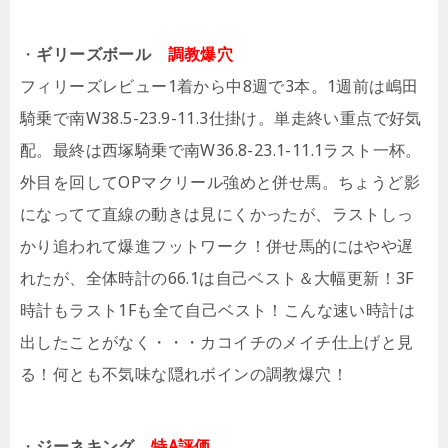
・
ギリーズボール
調教爆穴
フィリーズレビュー1着から中8週で3本。1週前は嶋田
騎乗で南W38.5-23.9-11.3仕掛け。単走終い重点で好気
配。最終は西塚騎乗で南W36.8-23.1-11.1ラスト一杯。
外目を回してOPマクリール強めと併せ馬。ちょうど影
になってて直線の動きは見にくかったが、ラストしっ
かり追われて爆進フットワーク！併せ馬的にはやや遅
れたが、全体時計の66.1は自己ベスト＆大幅更新！3F
時計もラスト1Fも全て自己ベスト！こんな速い時計は
出したことがなく・・・カコイチのメイチ仕上げと見
る！何とも不気味な隠れボインの調教爆穴！
・
ジーネキング
特A評価