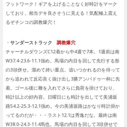
フットワーク！ギアを上げることなく好時計をマーク
しており、相当デキ良さそうに見える！気配極上震え
るぞチンコの調教爆穴！
・
サンダーストラック
調教爆穴
チャーチルダウンズC12着から中4週で7本。1週前は南
W37.4-23.6-11.1強め。馬場の内目を回して先行する形
の3頭併せ。溜めて終い重点。追いつかれるのを待って
から追われて反応良く抜け出し3勝アンパドゥ一杯に先
着。ゴール後に鞭を入れてさらに負荷を掛けており、
時計以上の好内容。日曜日にも時計を出してて美浦坂
路54.2-25.3-12.1強め。今の美浦坂路はかなり時計掛か
ってるのだが・・・ラスト12.1は秀逸だな。最終は南
W38.0-24.3-11.4馬也。馬場の内目を回して3頭併せで