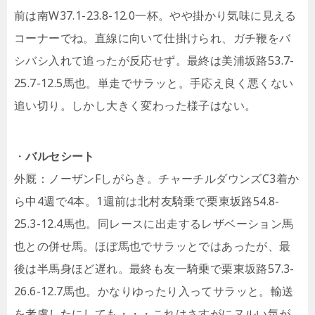
前は南W37.1-23.8-12.0一杯。やや掛かり気味に見える
コーナーでね。直線に向いて仕掛けられ、ガチ鞭をバ
シバシ入れて追ったが反応せず。最終は美浦坂路53.7-
25.7-12.5馬也。単走でサラッと。手応え良く悪くない
追い切り。しかし大きく変わった様子はない。
・
バルセシート
外厩：ノーザンFしがらき。チャーチルダウンズC3着か
ら中4週で4本。1週前は北村友騎乗で栗東坂路54.8-
25.3-12.4馬也。同レースに出走するレザベーション馬
也との併せ馬。ほぼ馬也でサラッとではあったが、最
後は半馬身ほど遅れ。最終も友一騎乗で栗東坂路57.3-
26.6-12.7馬也。かなりゆったり入ってサラッと。輸送
を考慮したにしても・・・これはさすがにヌルい気が