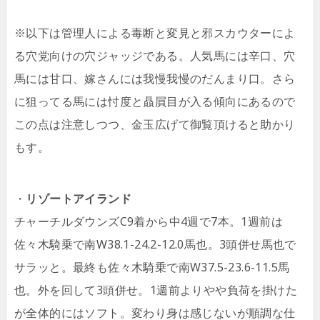
※以下は管理人による毒断と変見と邪スカウターによ
る穴党向けの穴ジャッジである。人気馬には辛口、穴
馬には甘口、嫁さんには我慢我慢のだんまり口。さら
に狙ってる馬には忖度と贔屓目が入る傾向にあるので
この点は注意しつつ、金玉広げて御覧頂けると助かり
もす。
・
リゾートアイランド
チャーチルダウンズC9着から中4週で7本。1週前は
佐々木騎乗で南W38.1-24.2-12.0馬也。3頭併せ馬也で
サラッと。最終も佐々木騎乗で南W37.5-23.6-11.5馬
也。外を回して3頭併せ。1週前よりやや負荷を掛けた
が全体的にはソフト。変わり身は感じないが順調な仕