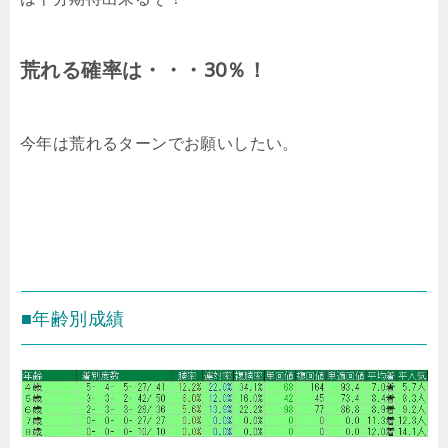
荒れる確率は・・・30％！
今年は荒れるターンでお願いしたい。
■年齢別成績