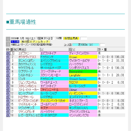
■重馬場適性