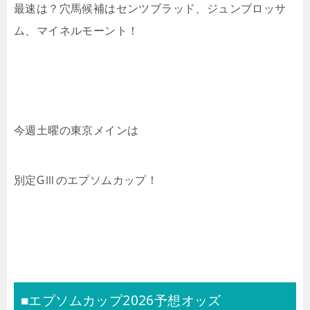
最速は？穴馬候補はセンツブラッド、ジュンブロッサ
ム、マイネルモーント！
今週土曜の東京メインは
別定GⅢのエプソムカップ！
■エプソムカップ2026予想オッズ