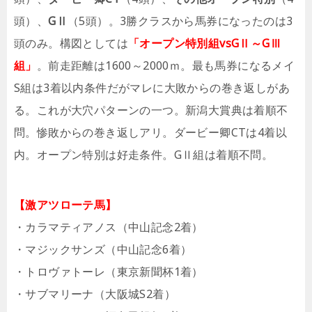
頭）、
GⅡ
（5頭）。3勝クラスから馬券になったのは3
頭のみ。構図としては
「オープン特別組vsGⅡ～GⅢ
組」
。前走距離は1600～2000ｍ。最も馬券になるメイ
S組は3着以内条件だがマレに大敗からの巻き返しがあ
る。これが大穴パターンの一つ。新潟大賞典は着順不
問。惨敗からの巻き返しアリ。ダービー卿CTは4着以
内。オープン特別は好走条件。GⅡ組は着順不問。
【激アツローテ馬】
・カラマティアノス（中山記念2着）
・マジックサンズ（中山記念6着）
・トロヴァトーレ（東京新聞杯1着）
・サブマリーナ（大阪城S2着）