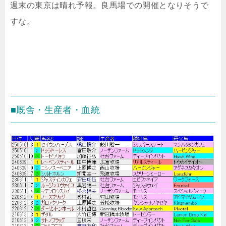
週末の東京は晴れ予報。良馬場での開催となりそうで
すな。
■厩舎・生産者・血統