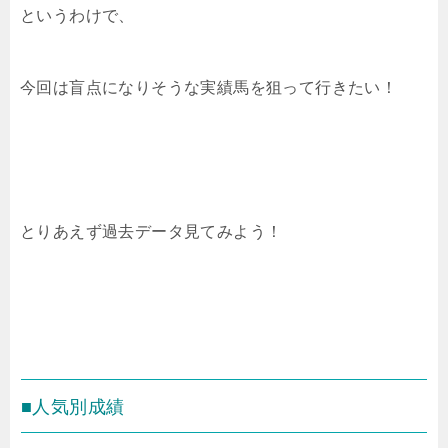
というわけで、
今回は盲点になりそうな実績馬を狙って行きたい！
とりあえず過去データ見てみよう！
■人気別成績