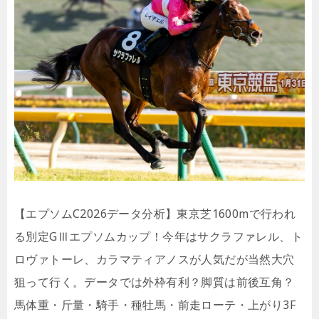
【エプソムC2026データ分析】東京芝1600mで行われ
る別定GⅢエプソムカップ！今年はサクラファレル、ト
ロヴァトーレ、カラマティアノスが人気だが当然大穴
狙って行く。データでは外枠有利？脚質は前後互角？
馬体重・斤量・騎手・種牡馬・前走ローテ・上がり3F