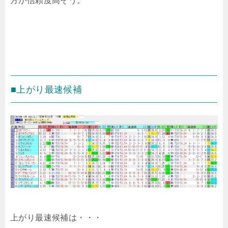
■上がり最速候補
上がり最速候補は・・・