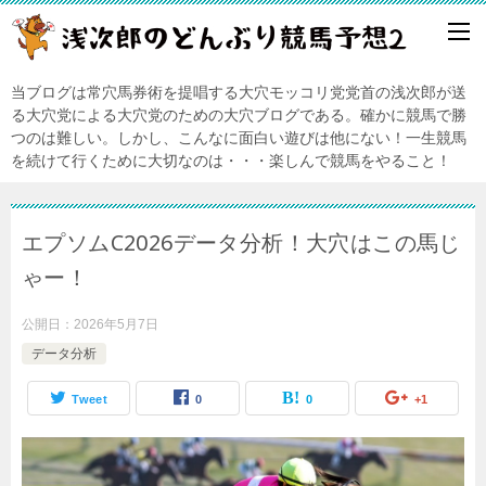
当ブログは常穴馬券術を提唱する大穴モッコリ党党首の浅次郎が送
る大穴党による大穴党のための大穴ブログである。確かに競馬で勝
つのは難しい。しかし、こんなに面白い遊びは他にない！一生競馬
を続けて行くために大切なのは・・・楽しんで競馬をやること！
エプソムC2026データ分析！大穴はこの馬じ
ゃー！
公開日：
2026年5月7日
データ分析
Tweet
0
0
+1