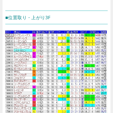
■位置取り・上がり3F