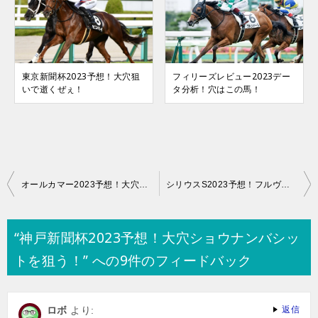
東京新聞杯2023予想！大穴狙
フィリーズレビュー2023デー
いで逝くぜぇ！
タ分析！穴はこの馬！
投
オールカマー2023予想！大穴狙いで逝くぜぇ！
シリウスS2023予想！フルヴォート幸のマクリに期待！
稿
ナ
“神戸新聞杯2023予想！大穴ショウナンバシッ
ビ
トを狙う！” への9件のフィードバック
ゲ
ー
ロボ
より:
返信