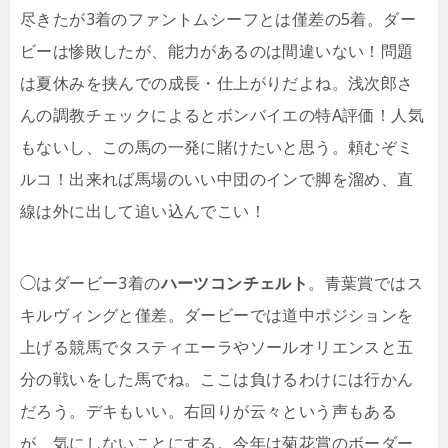
尽きたが3着のファントムシーフとは僅差の5着。ダー
ビーは惨敗したが、能力があるのは間違いない！問題
は夏休みを挟んでの成長・仕上がりだよね。浅次郎さ
んの調教チェックによるとボンバイエの特A評価！人気
もないし、この馬の一発に賭けたいと思う。頼むぞミ
ルコ！出来れば馬場のいい中団のインで脚を溜め、直
線は外に出して追い込んでこい！
◯はダービー3着の
ハーツコンチェルト
。青葉賞ではス
キルヴィングと僅差。ダービーでは道中ポジションを
上げる競馬でタスティエーラやソールオリエンスと五
分の戦いをした馬でね。ここは負けるわけには行かん
だろう。デキもいい。右回りが云々という声もある
が、気にしないことにする。今年は菊花賞のボーダー