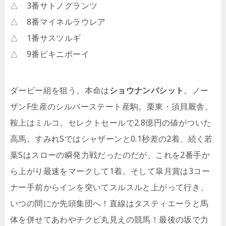
△ 3番サトノグランツ
△ 8番マイネルラウレア
△ 1番サスツルギ
△ 9番ビキニボーイ
ダービー組を狙う。本命は
ショウナンバシット
。ノー
ザンF生産のシルバーステート産駒。栗東・須貝厩舎。
鞍上はミルコ。セレクトセールで2.8億円の値がついた
高馬。すみれSではシャザーンと0.1秒差の2着、続く若
葉Sはスローの瞬発力戦だったのだが、これを2番手か
ら上がり最速をマークして1着。そして皐月賞は3コー
ナー手前からインを突いてスルスルと上がって行き、
いつの間にか先頭集団へ！直線はタスティエーラと馬
体を併せてあわやチクビ丸見えの競馬！最後の坂で力