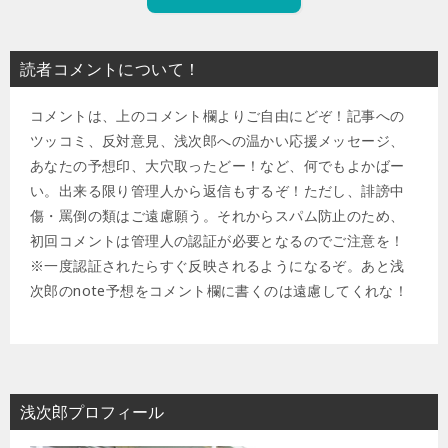
読者コメントについて！
コメントは、上のコメント欄よりご自由にどぞ！記事への
ツッコミ、反対意見、浅次郎への温かい応援メッセージ、
あなたの予想印、大穴取ったどー！など、何でもよかばー
い。出来る限り管理人から返信もするぞ！ただし、誹謗中
傷・罵倒の類はご遠慮願う。それからスパム防止のため、
初回コメントは管理人の認証が必要となるのでご注意を！
※一度認証されたらすぐ反映されるようになるぞ。あと浅
次郎のnote予想をコメント欄に書くのは遠慮してくれな！
浅次郎プロフィール