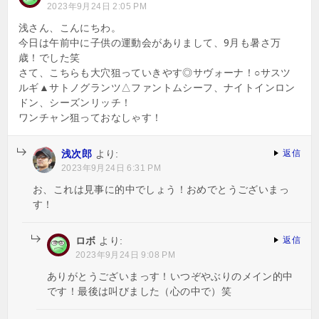
シ
2023年9月24日 2:05 PM
ョ
浅さん、こんにちわ。
今日は午前中に子供の運動会がありまして、9月も暑さ万
ン
歳！でした笑
さて、こちらも大穴狙っていきやす◎サヴォーナ！○サスツ
ルギ▲サトノグランツ△ファントムシーフ、ナイトインロン
ドン、シーズンリッチ！
ワンチャン狙っておなしゃす！
浅次郎
より:
返信
2023年9月24日 6:31 PM
お、これは見事に的中でしょう！おめでとうございまっ
す！
ロボ
より:
返信
2023年9月24日 9:08 PM
ありがとうございまっす！いつぞやぶりのメイン的中
です！最後は叫びました（心の中で）笑