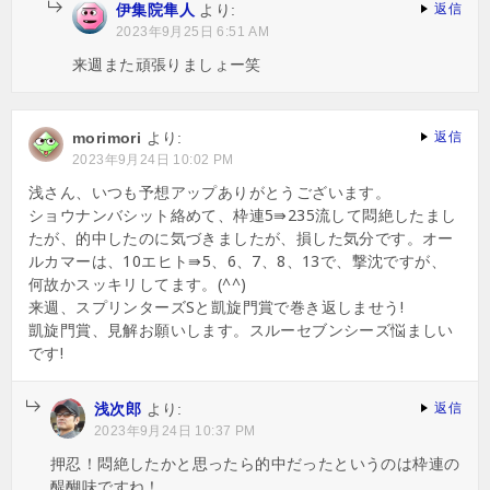
伊集院隼人
より:
返信
2023年9月25日 6:51 AM
来週また頑張りましょー笑
morimori
より:
返信
2023年9月24日 10:02 PM
浅さん、いつも予想アップありがとうございます。
ショウナンバシット絡めて、枠連5⇛235流して悶絶したまし
たが、的中したのに気づきましたが、損した気分です。オー
ルカマーは、10エヒト⇛5、6、7、8、13で、撃沈ですが、
何故かスッキリしてます。(^^)
来週、スプリンターズSと凱旋門賞で巻き返しませう!
凱旋門賞、見解お願いします。スルーセブンシーズ悩ましい
です!
浅次郎
より:
返信
2023年9月24日 10:37 PM
押忍！悶絶したかと思ったら的中だったというのは枠連の
醍醐味ですね！