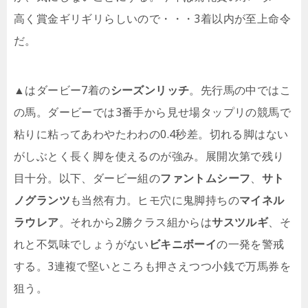
高く賞金ギリギリらしいので・・・3着以内が至上命令
だ。
▲はダービー7着の
シーズンリッチ
。先行馬の中ではこ
の馬。ダービーでは3番手から見せ場タップリの競馬で
粘りに粘ってあわやたわわの0.4秒差。切れる脚はない
がしぶとく長く脚を使えるのが強み。展開次第で残り
目十分。以下、ダービー組の
ファントムシーフ
、
サト
ノグランツ
も当然有力。ヒモ穴に鬼脚持ちの
マイネル
ラウレア
。それから2勝クラス組からは
サスツルギ
、そ
れと不気味でしょうがない
ビキニボーイ
の一発を警戒
する。3連複で堅いところも押さえつつ小銭で万馬券を
狙う。