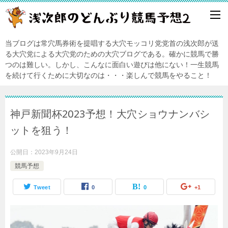
当ブログは常穴馬券術を提唱する大穴モッコリ党党首の浅次郎が送
る大穴党による大穴党のための大穴ブログである。確かに競馬で勝
つのは難しい。しかし、こんなに面白い遊びは他にない！一生競馬
を続けて行くために大切なのは・・・楽しんで競馬をやること！
神戸新聞杯2023予想！大穴ショウナンバシ
ットを狙う！
公開日：
2023年9月24日
競馬予想
Tweet
0
0
+1