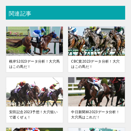
関連記事
根岸S2023データ分析！大穴馬
CBC賞2023データ分析！大穴
はこの馬だ！
はこの馬だ！
安田記念2023予想！大穴狙い
中日新聞杯2023データ分析！
で逝くぜぇ！
大穴馬はこれだ！