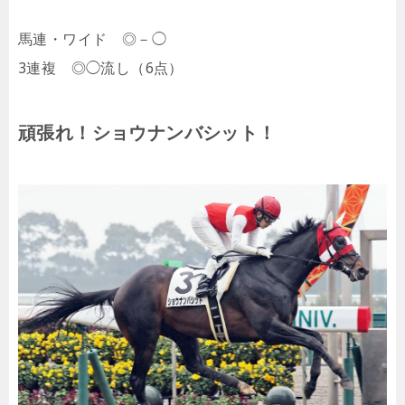
馬連・ワイド ◎－◯
3連複 ◎◯流し（6点）
頑張れ！ショウナンバシット！