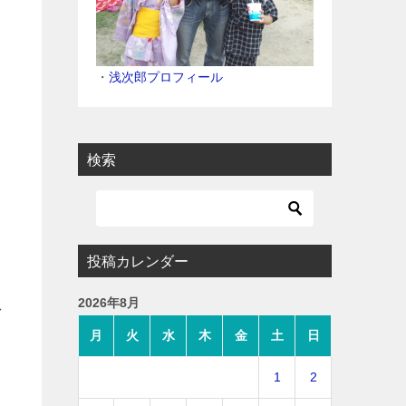
・
浅次郎プロフィール
検索
投稿カレンダー
2026年8月
ァ
月
火
水
木
金
土
日
1
2