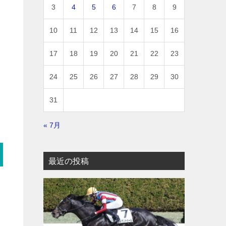
3
4
5
6
7
8
9
10
11
12
13
14
15
16
17
18
19
20
21
22
23
24
25
26
27
28
29
30
31
« 7月
最近の投稿