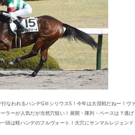
0ｍで行なわれるハンデGⅢシリウスS！今年は大混戦だねー！ヴ
テーラーが人気だが当然穴狙い！展開・隊列・ペースは？逃げ
の一頭は軽ハンデのフルヴォート！大穴にサンマルレジェンド