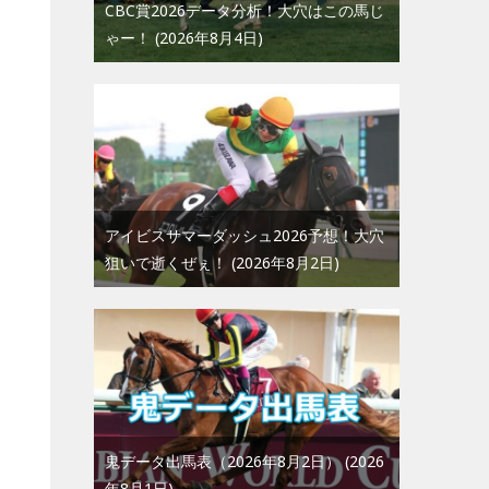
CBC賞2026データ分析！大穴はこの馬じ
ゃー！
2026年8月4日
アイビスサマーダッシュ2026予想！大穴
狙いで逝くぜぇ！
2026年8月2日
鬼データ出馬表（2026年8月2日）
2026
年8月1日