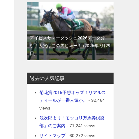
アイビスサマーダッシュ2026データ分
析！大穴はこの馬じゃー！
2026年7月29
日
過去の人気記事
菊花賞2015予想オッズ！リアルス
ティールが一番人気か。
- 92,464
views
浅次郎より「モッコリ万馬券倶楽
部」のご案内
- 71,241 views
サイトマップ
- 60,272 views