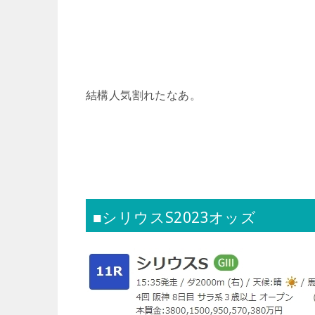
結構人気割れたなあ。
■シリウスS2023オッズ