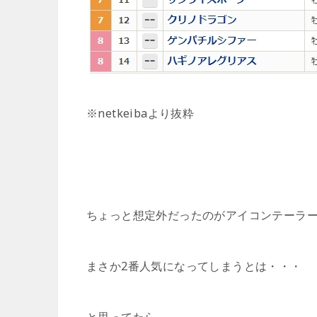
※netkeibaより抜粋
ちょっと想定外だったのがアイコンテーラ
まさか2番人気になってしまうとは・・・
と思ってたら、