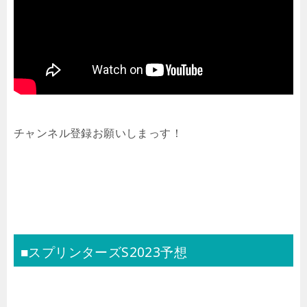
チャンネル登録お願いしまっす！
■スプリンターズS2023予想