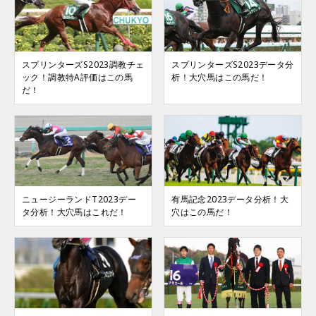
スプリンターズS2023調教チェ
スプリンターズS2023データ分
ック！調教特A評価はこの馬
析！大穴馬はこの馬だ！
だ！
ニュージーランドT2023デー
有馬記念2023データ分析！大
タ分析！大穴馬はこれだ！
穴はこの馬だ！