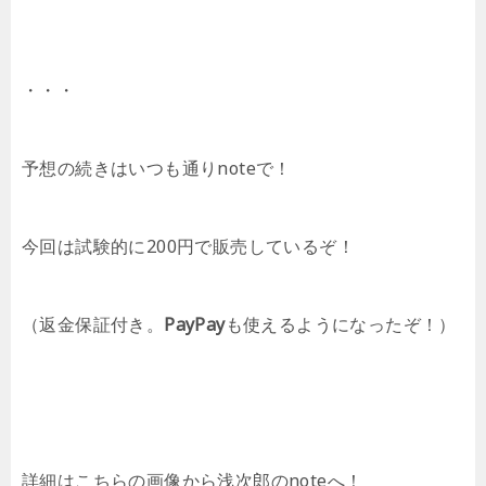
・・・
予想の続きはいつも通りnoteで！
今回は試験的に
200円
で販売しているぞ！
（返金保証付き。
PayPay
も使えるようになったぞ！）
詳細はこちらの画像から浅次郎のnoteへ！