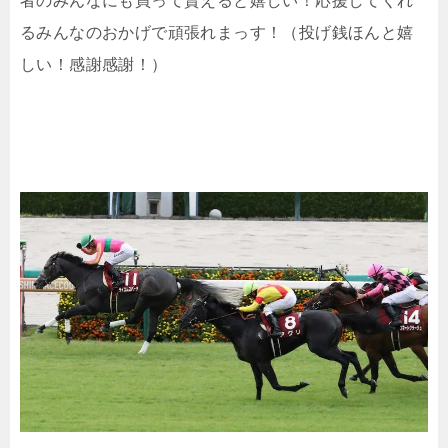
るみんなのおかげで頑張れまっす！（投げ銭ほんと嬉
しい！感謝感謝！）