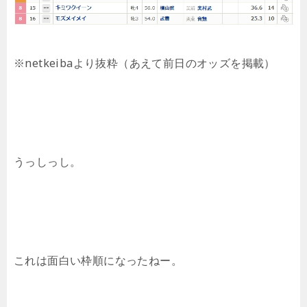
※netkeibaより抜粋（あえて前日のオッズを掲載）
うっしっし。
これは面白い枠順になったねー。