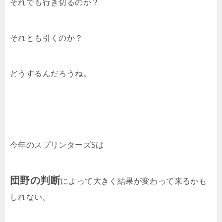
それでも行き切るのか？
それとも引くのか？
どうするんだろうね。
今年のスプリンターズSは
団野の判断
によって大きく結果が変わって来るかも
しれない。