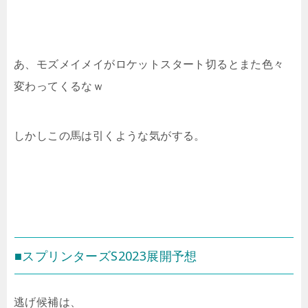
あ、モズメイメイがロケットスタート切るとまた色々
変わってくるなｗ
しかしこの馬は引くような気がする。
■スプリンターズS2023展開予想
逃げ候補は、