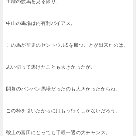
土曜の競馬を見る限り、
中山の馬場は内有利バイアス。
この馬が前走のセントウルSを勝つことが出来たのは、
思い切って逃げたことも大きかったが、
開幕のパンパン馬場だったのも大きかったからね。
この枠を引いたからにはもう行くしかないだろう。
鞍上の富田にとっても千載一遇の大チャンス。