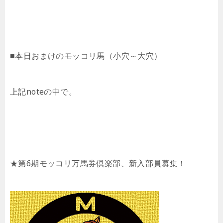
■本日おまけのモッコリ馬（小穴～大穴）
上記noteの中で。
★第6期モッコリ万馬券倶楽部、新入部員募集！