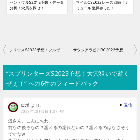
セントウルS2018予想・データ
マイルCS2023レース回顧！ナ
分析！穴馬を探せ！
ミュール鬼脚参った！
投
シリウスS2023予想！フルヴォート幸のマクリに期待！
サウジアラビアRC2023予想！大穴狙いは・・・ムリ？
稿
ナ
“スプリンターズS2023予想！大穴狙いで逝く
ビ
ぜぇ！” への6件のフィードバック
ゲ
ー
ロボ
より:
返信
シ
2023年10月1日 1:37 PM
ョ
浅さん、こんにちわ。
前なの後ろなの？濡れるの濡れないの？濡れるのはなさそう
ン
ですなw