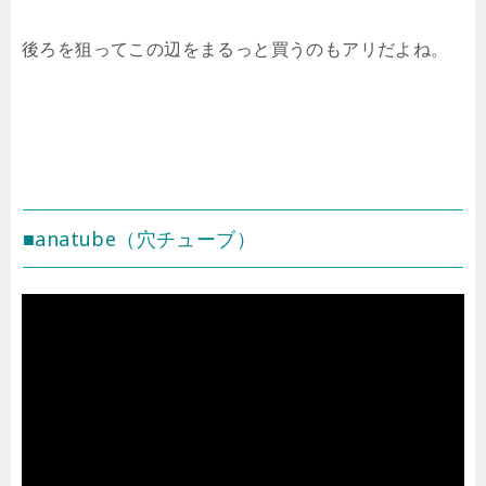
後ろを狙ってこの辺をまるっと買うのもアリだよね。
■anatube（穴チューブ）