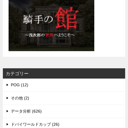
カテゴリー
POG (12)
その他 (2)
データ分析 (626)
ドバイワールドカップ (26)