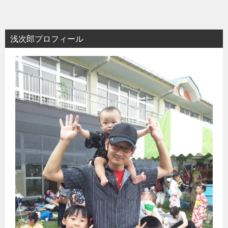
浅次郎プロフィール