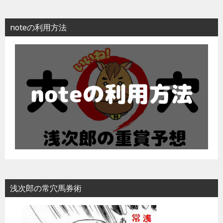
noteの利用方法
浅次郎の常穴馬券術