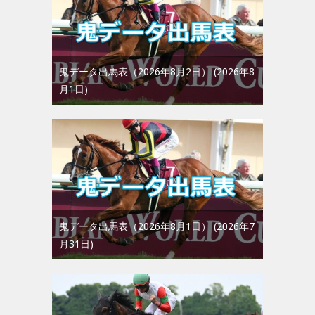
鬼データ出馬表（2026年8月2日）
2026年8
月1日
鬼データ出馬表（2026年8月1日）
2026年7
月31日