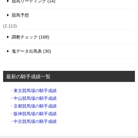
競馬リーディング (14)
競馬予想
(2,113)
調教チェック (168)
鬼データ出馬表 (30)
最新の騎手成績一覧
・
東京競馬場の騎手成績
・
中山競馬場の騎手成績
・
京都競馬場の騎手成績
・
阪神競馬場の騎手成績
・
中京競馬場の騎手成績