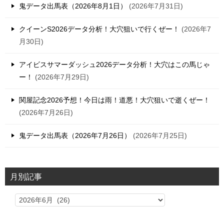
鬼データ出馬表（2026年8月1日）
2026年7月31日
クイーンS2026データ分析！大穴狙いで行くぜー！
2026年7
月30日
アイビスサマーダッシュ2026データ分析！大穴はこの馬じゃ
ー！
2026年7月29日
関屋記念2026予想！今日は雨！道悪！大穴狙いで逝くぜー！
2026年7月26日
鬼データ出馬表（2026年7月26日）
2026年7月25日
月別記事