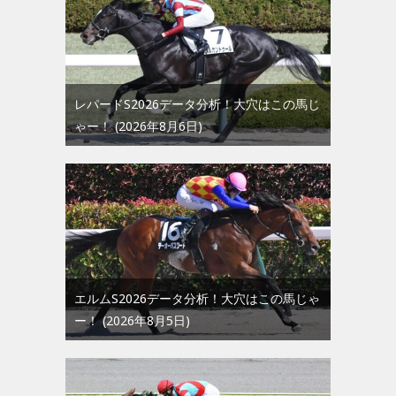
レパードS2026データ分析！大穴はこの馬じ
ゃー！
2026年8月6日
エルムS2026データ分析！大穴はこの馬じゃ
ー！
2026年8月5日