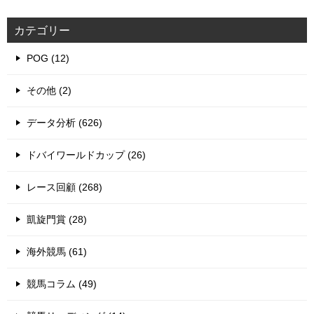
カテゴリー
POG (12)
その他 (2)
データ分析 (626)
ドバイワールドカップ (26)
レース回顧 (268)
凱旋門賞 (28)
海外競馬 (61)
競馬コラム (49)