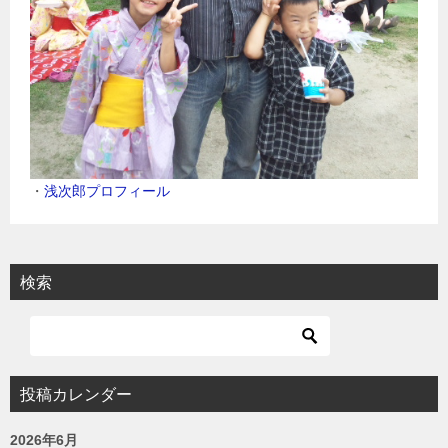
・
浅次郎プロフィール
検索
投稿カレンダー
2026年6月