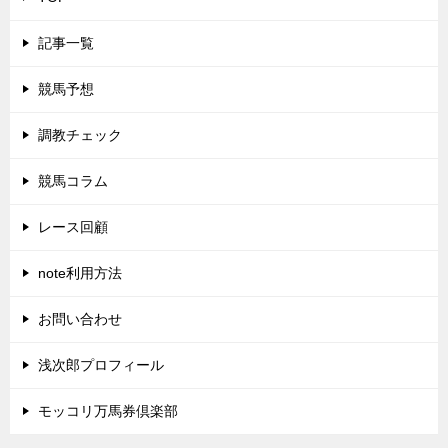
記事一覧
競馬予想
調教チェック
競馬コラム
レース回顧
note利用方法
お問い合わせ
浅次郎プロフィール
モッコリ万馬券倶楽部