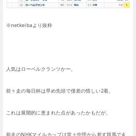
※netkeibaより抜粋
人気はローベルクランツかー。
前々走の毎日杯は早め先頭で僅差の惜しい2着。
これは展開的に恵まれた点があったかもだが、
前走のNHKマイルカップは堂々中団から差す競馬で4