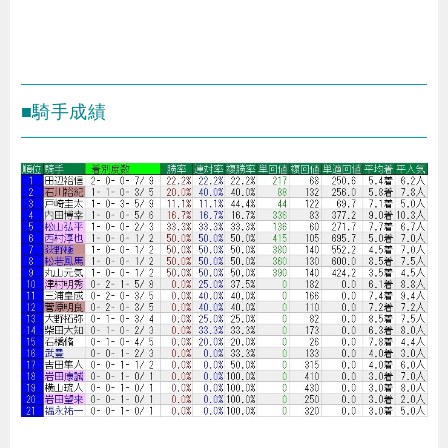
■騎手成績