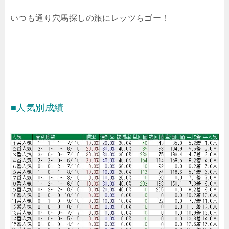
いつも通り穴馬探しの旅にレッツらゴー！
■人気別成績