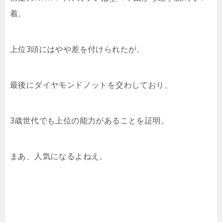
着。
上位3頭にはやや差を付けられたが、
最後にダイヤモンドノットを交わしており、
3歳世代でも上位の能力があることを証明。
まあ、人気になるよねえ。