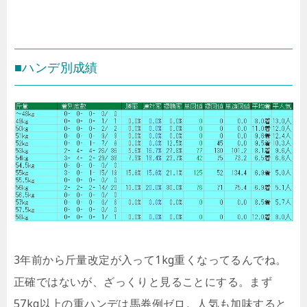
■ハンデ別成績
3年前から斤量改定が入って1kg重くなってるんでね。
正確ではないが、ざっくりと見ることにする。まず
57kg以上の重ハンデは馬券例ゼロ。人気も加味すると