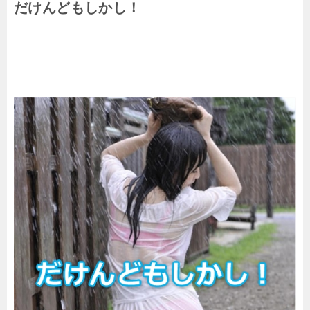
だけんどもしかし！