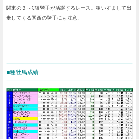
関東のＢ～C級騎手が活躍するレース。狙いすまして出
走してくる関西の騎手にも注意。
■種牡馬成績