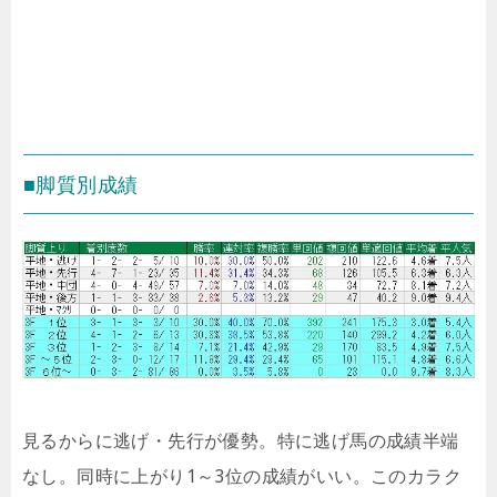
■脚質別成績
見るからに逃げ・先行が優勢。特に逃げ馬の成績半端
なし。同時に上がり1～3位の成績がいい。このカラク