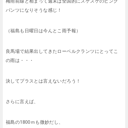
梅雨前線と相まって週末は全国的にスケスケのピンク
パンツになりそうな感じ！
（福島も日曜日は今んとこ雨予報）
良馬場で結果出してきたローベルクランツにとってこ
の雨は・・・
決してプラスとは言えないだろう！
さらに言えば、
福島の1800ｍも微妙だし、