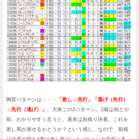
脚質パターンは・・・
「差し→先行」「逃げ（先行）
→先行（逃げ）」
。大体この2パターン。2着は殆どが
前。わかりやすく言うと、基本は前残り決着。これを
差し馬が差せるかどうか？という感じ。なので、前残
り決着の時も3着は差し馬というパターンが非常に多