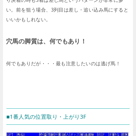
い。前を狙う場合、3列目は差し・追い込み馬にすると
いいかもしれない。
穴馬の脚質は、何でもあり！
何でもありだが・・・最も注意したいのは逃げ馬！
■1番人気の位置取り・上がり3F