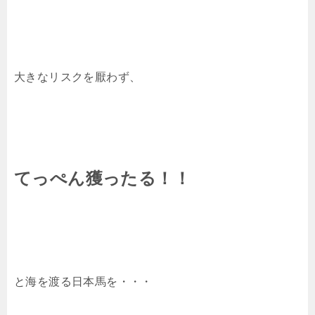
大きなリスクを厭わず、
てっぺん獲ったる！！
と海を渡る日本馬を・・・