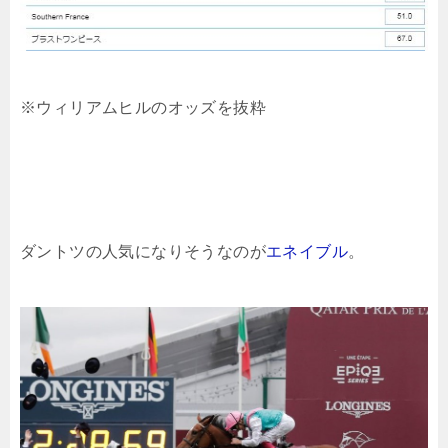
※ウィリアムヒルのオッズを抜粋
ダントツの人気になりそうなのが
エネイブル
。