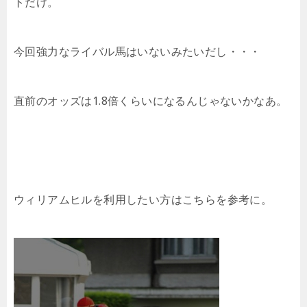
トだけ。
今回強力なライバル馬はいないみたいだし・・・
直前のオッズは1.8倍くらいになるんじゃないかなあ。
ウィリアムヒルを利用したい方はこちらを参考に。