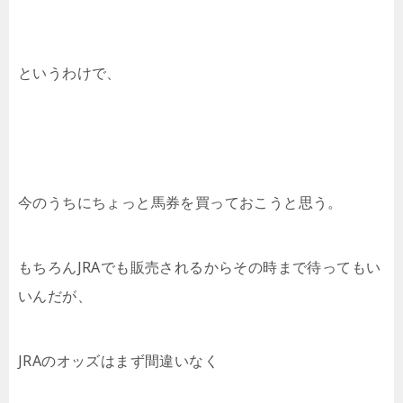
というわけで、
今のうちにちょっと馬券を買っておこうと思う。
もちろんJRAでも販売されるからその時まで待ってもい
いんだが、
JRAのオッズはまず間違いなく