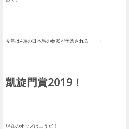
今年は4頭の日本馬の参戦が予想される・・・
凱旋門賞2019！
現在のオッズはこうだ！