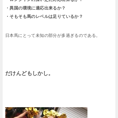
・異国の環境に適応出来るか？
・そもそも馬のレベルは足りているか？
日本馬にとって未知の部分が多過ぎるのである。
だけんどもしかし。