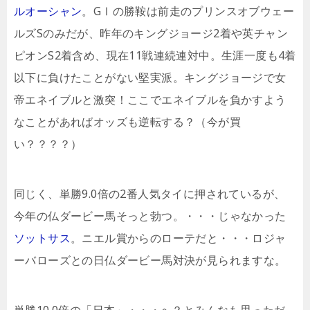
ルオーシャン
。GⅠの勝鞍は前走のプリンスオブウェー
ルズSのみだが、昨年のキングジョージ2着や英チャン
ピオンS2着含め、現在11戦連続連対中。生涯一度も4着
以下に負けたことがない堅実派。キングジョージで女
帝エネイブルと激突！ここでエネイブルを負かすよう
なことがあればオッズも逆転する？（今が買
い？？？？）
同じく、単勝9.0倍の2番人気タイに押されているが、
今年の仏ダービー馬そっと勃つ。・・・じゃなかった
ソットサス
。ニエル賞からのローテだと・・・ロジャ
ーバローズとの日仏ダービー馬対決が見られますな。
単勝10.0倍の「日本」・・・へ？とみんなも思っただ