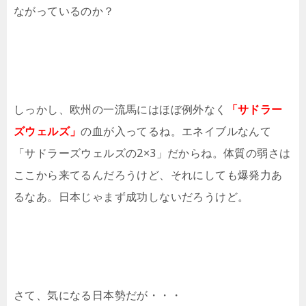
ながっているのか？
しっかし、欧州の一流馬にはほぼ例外なく
「サドラー
ズウェルズ」
の血が入ってるね。エネイブルなんて
「サドラーズウェルズの2×3」だからね。体質の弱さは
ここから来てるんだろうけど、それにしても爆発力あ
るなあ。日本じゃまず成功しないだろうけど。
さて、気になる日本勢だが・・・