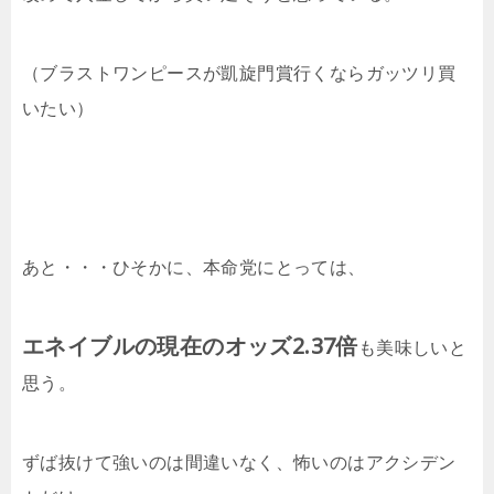
（ブラストワンピースが凱旋門賞行くならガッツリ買
いたい）
あと・・・ひそかに、本命党にとっては、
エネイブルの現在のオッズ2.37倍
も美味しいと
思う。
ずば抜けて強いのは間違いなく、怖いのはアクシデン