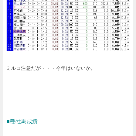
ミルコ注意だが・・・今年はいないか。
■種牡馬成績