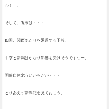
わ！）。
そして、週末は・・・
四国、関西あたりを通過する予報。
中京と新潟はかなり影響を受けそうですなー。
開催自体危ういかもだが・・・
とりあえず新潟記念見ておこう。