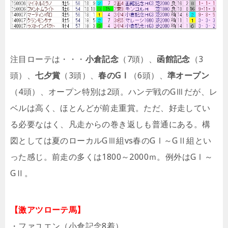
注目ローテは・・・
小倉記念
（7頭）、
函館記念
（3
頭）、
七夕賞
（3頭）、
春のGⅠ
（6頭）、
準オープン
（4頭）、オープン特別は2頭。ハンデ戦のGⅢだが、レ
ベルは高く、ほとんどが前走重賞。ただ、好走してい
る必要なはく、凡走からの巻き返しも普通にある。構
図としては夏のローカルGⅢ組vs春のGⅠ～GⅡ組とい
った感じ。前走の多くは1800～2000ｍ。例外はGⅠ～
GⅡ。
【激アツローテ馬】
・ファユエン（小倉記念8着）