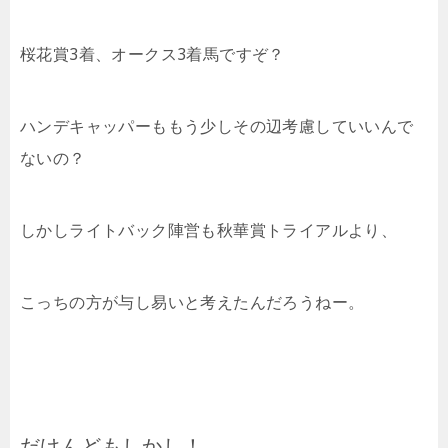
桜花賞3着、オークス3着馬ですぞ？
ハンデキャッパーももう少しその辺考慮していいんで
ないの？
しかしライトバック陣営も秋華賞トライアルより、
こっちの方が与し易いと考えたんだろうねー。
だけんどもしかし！