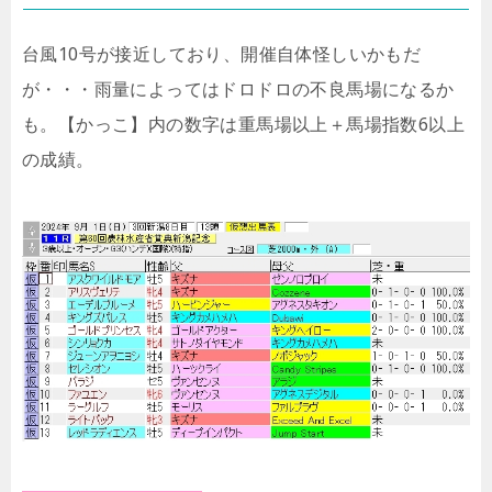
台風10号が接近しており、開催自体怪しいかもだ
が・・・雨量によってはドロドロの不良馬場になるか
も。【かっこ】内の数字は重馬場以上＋馬場指数6以上
の成績。