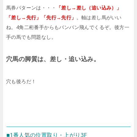
馬券パターンは・・・
「差し→差し（追い込み）」
「差し→先行」「先行→先行」
。軸は差し馬がいい
ね。4角二桁番手からもバンバン飛んでくるぞ。後方一
手の馬でも問題なし。
穴馬の脚質は、差し・追い込み。
穴も後ろだ！
■1番人気の位置取り・上がり3F