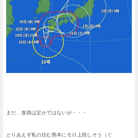
まだ、進路は定かではないが・・・
とりあえず私の住む熊本にモロ上陸しそう（ぐ