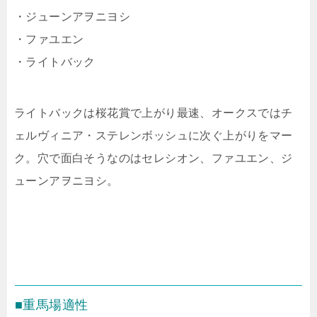
・ジューンアヲニヨシ
・ファユエン
・ライトバック
ライトバックは桜花賞で上がり最速、オークスではチ
ェルヴィニア・ステレンボッシュに次ぐ上がりをマー
ク。穴で面白そうなのはセレシオン、ファユエン、ジ
ューンアヲニヨシ。
■重馬場適性