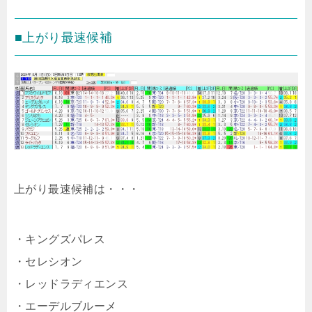
■上がり最速候補
上がり最速候補は・・・
・キングズパレス
・セレシオン
・レッドラディエンス
・エーデルブルーメ