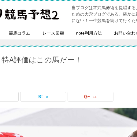
当ブログは常穴馬券術を提唱する
ための大穴ブログである。確かに
にない！一生競馬を続けて行くた
競馬コラム
レース回顧
note利用方法
お問い合わ
ク！特A評価はこの馬だー！
0
0
+1