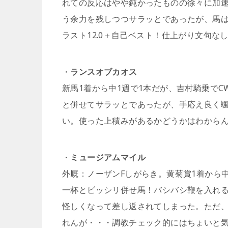
れての反応はやや鈍かったものの徐々に加速してラ
う余力を残しつつサラッとであったが、馬
ラスト12.0＋自己ベスト！仕上がり文句な
・
ランスオブカオス
新馬1着から中1週で1本だが、吉村騎乗でCW3
と併せてサラッとであったが、手応え良く颯
い。使った上積みがあるかどうかはわから
・
ミュージアムマイル
外厩：ノーザンFしがらき。黄菊賞1着から中4週で
一杯とビッシリ併せ馬！バシバシ鞭を入れ
怪しくなって差し返されてしまった。ただ
れんが・・・調教チェック的にはちょいと気にな