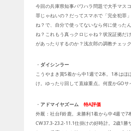
今回の兵庫県知事パワハラ問題で大手マス
罪じゃねいの？だってスマホで「完全犯罪
ね？で、自分で使ってないなら何に使った
ね？これもう真っクロじゃね？状況証拠だ
があったりするのか？浅次郎の調教チェッ
・
ダイシンラー
こうやまき賞5着から中1週で2本。1本はほぼ15-
け。ゆったり回して直線重点。何度かGOサ
・
アドマイヤズーム
特A評価
外厩：社台F鈴鹿。未勝利1着から中4週で
CW37.3-23.2-11.1仕掛けの好時計