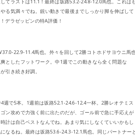
ストは11.1！最終は坂路53.2-24.8-12.0馬也。これは
はやる気満々でね。鋭い動きで最後までしっかり脚を伸ばして
し！デラゼッピンの特A評価！
7.0-22.9-11.4馬也。外々を回して2勝コトホドサヨウニ馬
爽としたフットワーク。中1週でこの動きなら全く問題な
んが引き続き好調。
5本。1週前は坂路52.1-24.6-12.4一杯。2勝レオテミス
るゴン攻めで力強く前に出たのだが、ゴール前で急に手応えが
、時計は自己ベストなんでね。あまり気にしなくていいかもし
るね。最終は坂路53.6-24.3-12.1馬也。同じパートナー