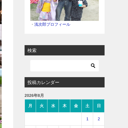
・
浅次郎プロフィール
検索
投稿カレンダー
2026年8月
月
火
水
木
金
土
日
1
2