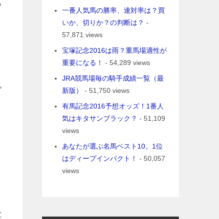
も
一番人気馬の勝率、連対率は？買
いか、切りか？の判断は？
-
57,871 views
宝塚記念2016は雨？重馬場適性が
重要になる！
- 54,289 views
JRA競馬場毎の騎手成績一覧（最
也
新版）
- 51,750 views
有馬記念2016予想オッズ！1番人
気はキタサンブラック？
- 51,109
views
あなたが選ぶ名馬ベスト10。1位
はディープインパクト！
- 50,057
views
と