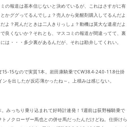
コミの報道は基本信じないと決めているが、これはさすがに有
」とかググってるんでしょ？売人から覚醒剤購入してるんだよ
んだよ？死んだときは二人きりっしょ？動機は莫大な遺産だよ
けで良くないか？それとも、マスコミの報道が間違ってて、裏
クには・・・多少裏があるんだが、それは勘弁してくれい。
15なので実質1本。岩田康騎乗でCW38.4-24.0-11.8仕掛
インを出したが反応薄かったね～。上積みは感じない。
7本。みっちり乗り込まれて好時計連発！1週前は荻野極騎乗で
。2歳1勝サトノクローザー馬也との併せ馬だったんだけどね。仕掛け