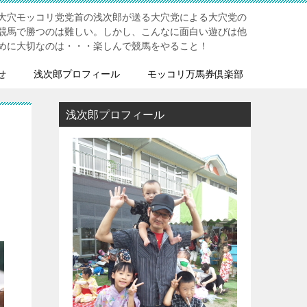
大穴モッコリ党党首の浅次郎が送る大穴党による大穴党の
競馬で勝つのは難しい。しかし、こんなに面白い遊びは他
めに大切なのは・・・楽しんで競馬をやること！
せ
浅次郎プロフィール
モッコリ万馬券倶楽部
浅次郎プロフィール