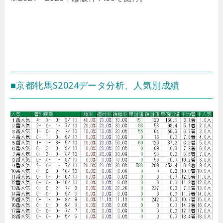
■京都牝馬S2024データ分析、人気別成績