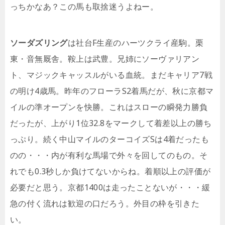
っちかなあ？この馬も取捨迷うよねー。
ソーダズリング
は社台F生産のハーツクライ産駒。栗
東・音無厩舎。鞍上は武豊。兄姉にソーヴァリアン
ト、マジックキャッスルがいる血統。まだキャリア7戦
の明け4歳馬。昨年のフローラS2着馬だが、秋に京都マ
イルの準オープンを快勝。これはスローの瞬発力勝負
だったが、上がり1位32.8をマークして着差以上の勝ち
っぷり。続く中山マイルのターコイズSは4着だったも
のの・・・内が有利な馬場で外々を回してのもの。そ
れでも0.3秒しか負けてないからね。着順以上の評価が
必要だと思う。京都1400は走ったことないが・・・緩
急の付く流れは歓迎の口だろう。外目の枠を引きた
い。