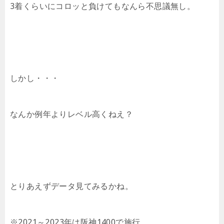
3着くらいにコロッと負けてもなんら不思議無し。
しかし・・・
なんか例年よりレベル高くねえ？
とりあえずデータ見てみるかね。
※2021～2023年は阪神1400で施行。