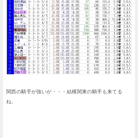
関西の騎手が強いが・・・結構関東の騎手も来てる
ね。