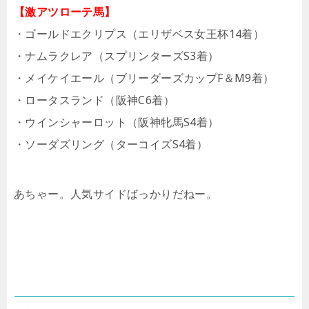
【激アツローテ馬】
・ゴールドエクリプス（エリザベス女王杯14着）
・ナムラクレア（スプリンターズS3着）
・メイケイエール（ブリーダーズカップF＆M9着）
・ロータスランド（阪神C6着）
・ウインシャーロット（阪神牝馬S4着）
・ソーダズリング（ターコイズS4着）
あちゃー。人気サイドばっかりだねー。