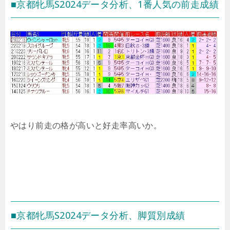
■京都牝馬S2024データ分析、1番人気の前走成績
やはり前走の格が高いと好走率高いか。
■京都牝馬S2024データ分析、脚質別成績