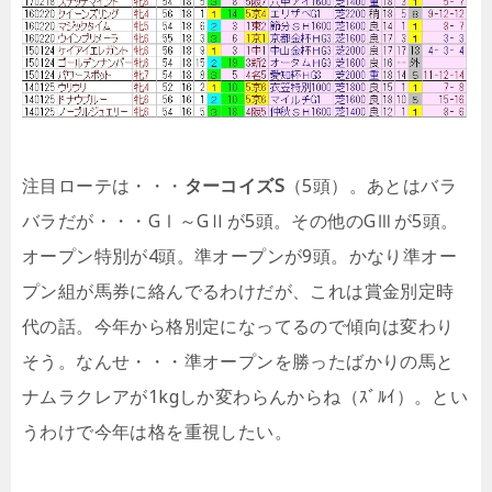
注目ローテは・・・
ターコイズS
（5頭）。あとはバラ
バラだが・・・GⅠ～GⅡが5頭。その他のGⅢが5頭。
オープン特別が4頭。準オープンが9頭。かなり準オー
プン組が馬券に絡んでるわけだが、これは賞金別定時
代の話。今年から格別定になってるので傾向は変わり
そう。なんせ・・・準オープンを勝ったばかりの馬と
ナムラクレアが1kgしか変わらんからね（ｽﾞﾙｲ）。とい
うわけで今年は格を重視したい。