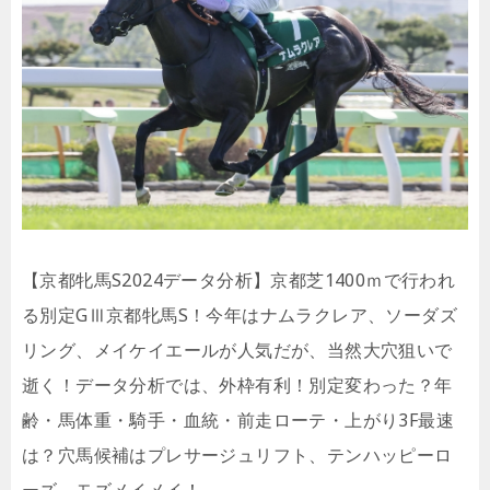
【京都牝馬S2024データ分析】京都芝1400ｍで行われ
る別定GⅢ京都牝馬S！今年はナムラクレア、ソーダズ
リング、メイケイエールが人気だが、当然大穴狙いで
逝く！データ分析では、外枠有利！別定変わった？年
齢・馬体重・騎手・血統・前走ローテ・上がり3F最速
は？穴馬候補はプレサージュリフト、テンハッピーロ