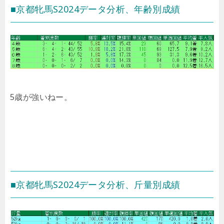
■京都牝馬S2024データ分析、年齢別成績
5歳が強いねー。
■京都牝馬S2024データ分析、斤量別成績