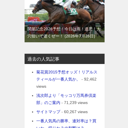
関屋記念2026予想！今日は雨！道悪！大
穴狙いで逝くぜー！
2026年7月26日
過去の人気記事
菊花賞2015予想オッズ！リアルス
ティールが一番人気か。
- 92,462
views
浅次郎より「モッコリ万馬券倶楽
部」のご案内
- 71,239 views
サイトマップ
- 60,267 views
一番人気馬の勝率、連対率は？買
いか、切りか？の判断は？
-