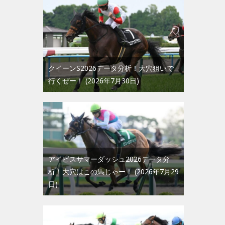
クイーンS2026データ分析！大穴狙いで
行くぜー！
2026年7月30日
アイビスサマーダッシュ2026データ分
析！大穴はこの馬じゃー！
2026年7月29
日