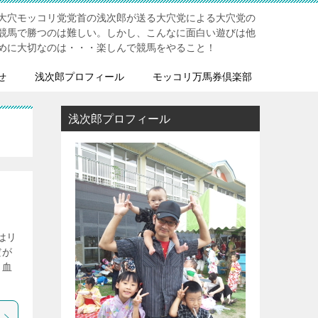
大穴モッコリ党党首の浅次郎が送る大穴党による大穴党の
競馬で勝つのは難しい。しかし、こんなに面白い遊びは他
めに大切なのは・・・楽しんで競馬をやること！
せ
浅次郎プロフィール
モッコリ万馬券倶楽部
浅次郎プロフィール
はリ
だが
・血