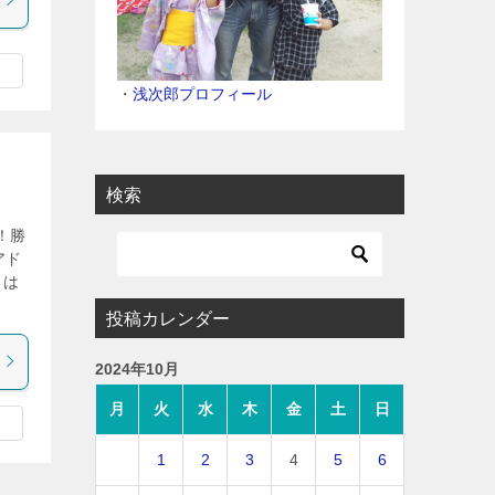
・
浅次郎プロフィール
検索
！勝
アド
ラは
投稿カレンダー
2024年10月
月
火
水
木
金
土
日
1
2
3
4
5
6