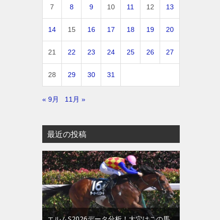
7
8
9
10
11
12
13
14
15
16
17
18
19
20
21
22
23
24
25
26
27
28
29
30
31
« 9月
11月 »
最近の投稿
エルムS2026データ分析！大穴はこの馬