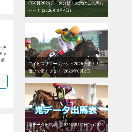
CBC賞2026データ分析！大穴はこの馬じ
ゃー！
2026年8月4日
王決
チャ
・前
アイビスサマーダッシュ2026予想！大穴
狙いで逝くぜぇ！
2026年8月2日
鬼データ出馬表（2026年8月2日）
2026
年8月1日