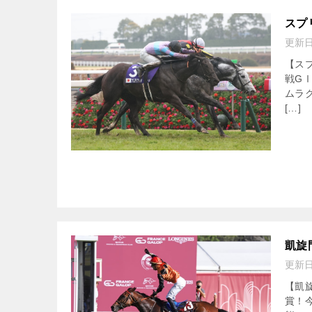
スプ
更新
【ス
戦G
ムラ
[…]
凱旋
更新
【凱
賞！