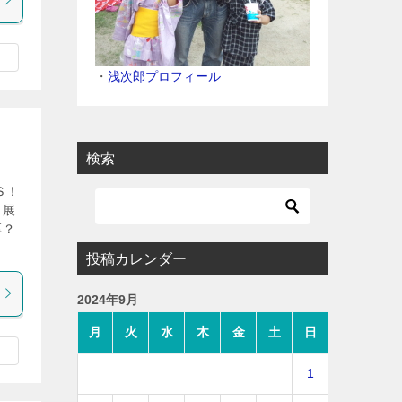
・
浅次郎プロフィール
検索
Ｓ！
！展
厚？
投稿カレンダー
2024年9月
月
火
水
木
金
土
日
1