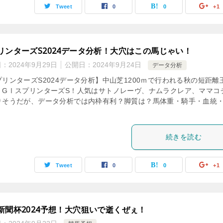
Tweet
0
0
+1
リンターズS2024データ分析！大穴はこの馬じゃい！
日：
2024年9月29日
公開日：
2024年9月24日
データ分析
プリンターズS2024データ分析】中山芝1200ｍで行われる秋の短距離
！GⅠスプリンターズS！人気はサトノレーヴ、ナムラクレア、ママコ
りそうだが、データ分析では内枠有利？脚質は？馬体重・騎手・血統
続きを読む
Tweet
0
0
+1
新聞杯2024予想！大穴狙いで逝くぜぇ！