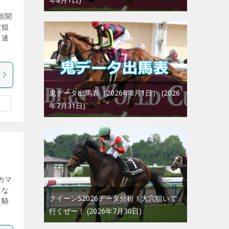
新聞
穴狙
？速
鬼データ出馬表（2026年8月1日）
2026
年7月31日
カマ
にな
クイーンS2026データ分析！大穴狙いで
・騎
行くぜー！
2026年7月30日