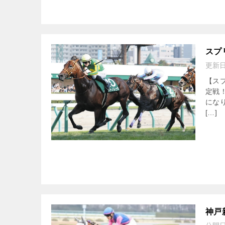
スプ
更新
【ス
定戦
にな
[…]
神戸