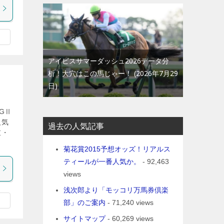
アイビスサマーダッシュ2026データ分
析！大穴はこの馬じゃー！
2026年7月29
日
GⅡ
人気
過去の人気記事
重・
菊花賞2015予想オッズ！リアルス
ティールが一番人気か。
- 92,463
views
浅次郎より「モッコリ万馬券倶楽
部」のご案内
- 71,240 views
サイトマップ
- 60,269 views