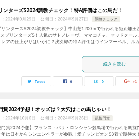
リンターズS2024調教チェック！特A評価はこの馬だ！
日：
2024年9月29日
公開日：
2024年9月27日
調教チェック
プリンターズS2024調教チェック】中山芝1200ｍで行われる短距離王
ⅠスプリンターズS！人気のサトノレーヴ、ママコチャ、マッドクール
クレアの仕上がりはいかに？浅次郎の特Ａ評価はウインマーベル、ル
続きを読む
Tweet
0
0
+1
門賞2024予想！オッズは？大穴はこの馬じゃい！
日：
2024年10月6日
公開日：
2024年9月26日
凱旋門賞
旋門賞2024予想】フランス・パリ・ロンシャン競馬場で行われる凱旋
今年は日本からシンエンペラーが参戦！愛チャンピオンS3着で期待大