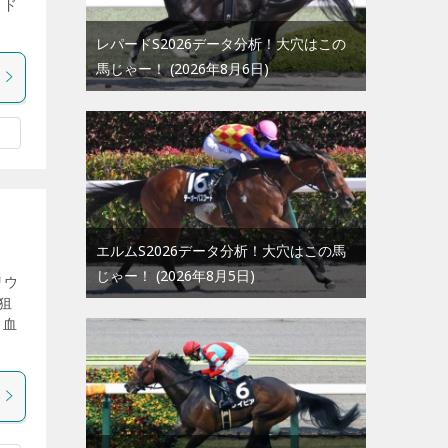
クド
レパードS2026データ分析！大穴はこの
馬じゃー！
2026年8月6日
エルムS2026データ分析！大穴はこの馬
じゃー！
2026年8月5日
リウ
狙
・血