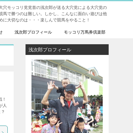
大穴モッコリ党党首の浅次郎が送る大穴党による大穴党の
競馬で勝つのは難しい。しかし、こんなに面白い遊びは他
めに大切なのは・・・楽しんで競馬をやること！
せ
浅次郎プロフィール
モッコリ万馬券倶楽部
浅次郎プロフィール
戦！
が人
は？