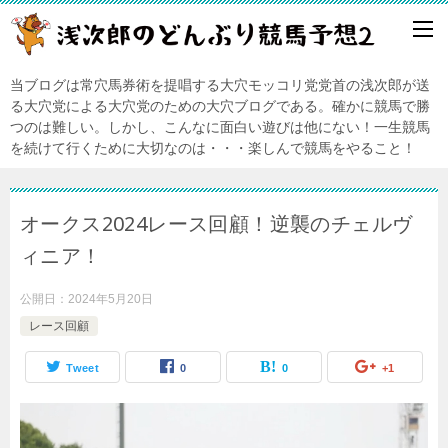
当ブログは常穴馬券術を提唱する大穴モッコリ党党首の浅次郎が送
る大穴党による大穴党のための大穴ブログである。確かに競馬で勝
つのは難しい。しかし、こんなに面白い遊びは他にない！一生競馬
を続けて行くために大切なのは・・・楽しんで競馬をやること！
オークス2024レース回顧！逆襲のチェルヴ
ィニア！
公開日：
2024年5月20日
レース回顧
Tweet
0
0
+1