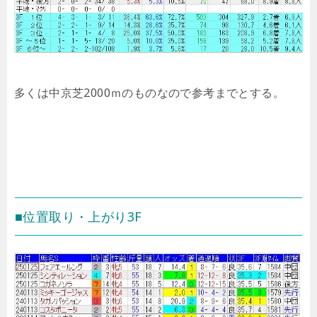
多くは中京芝2000ｍのものなので参考までとする。
■位置取り・上がり3F