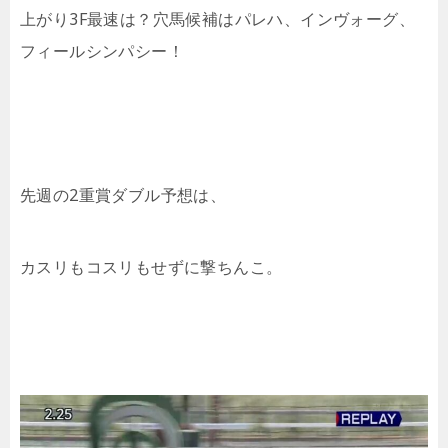
上がり3F最速は？穴馬候補はパレハ、インヴォーグ、
フィールシンパシー！
先週の2重賞ダブル予想は、
カスリもコスリもせずに撃ちんこ。