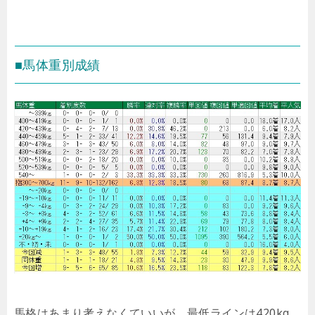
■馬体重別成績
馬格はあまり考えなくていいが、最低ラインは420kg。