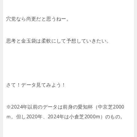
穴党なら尚更だと思うねー。
思考と金玉袋は柔軟にして予想していきたい。
さて！データ見てみよう！
※2024年以前のデータは前身の愛知杯（中京芝2000
ｍ。但し2020年、2024年は小倉芝2000m）のもの。