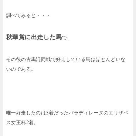
調べてみると・・・
秋華賞に出走した馬
で、
その後の古馬混同戦で好走している馬はほとんどいな
いのである。
唯一好走したのは3着だったパラディレーヌのエリザベ
ス女王杯2着。