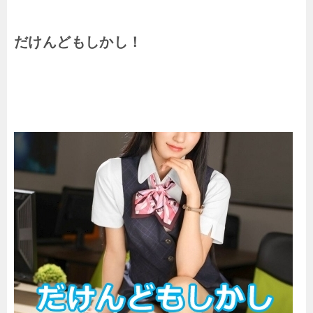
だけんどもしかし！