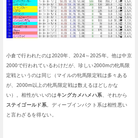
小倉で行われたのは2020年、2024～2025年。他は中京
2000で行われているわけだが、珍しい2000mの牝馬限
定戦というのは同じ（マイルの牝馬限定戦は多々ある
が、2000m以上の牝馬限定戦は数えるほどしかな
い）。相性がいいのは
キングカメハメハ系
、それから
ステイゴールド系
。ディープインパクト系は相性悪い
と言わざるを得ない。