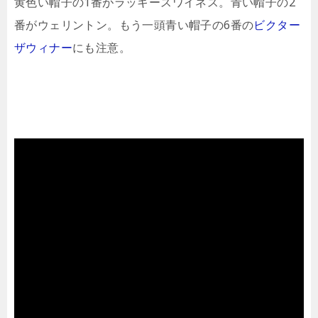
黄色い帽子の1番がラッキースワイネス。青い帽子の2
番がウェリントン。もう一頭青い帽子の6番の
ビクター
ザウィナー
にも注意。