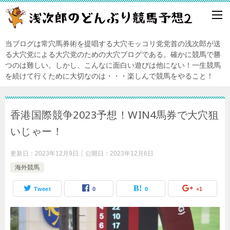
当ブログは常穴馬券術を提唱する大穴モッコリ党党首の浅次郎が送
る大穴党による大穴党のための大穴ブログである。確かに競馬で勝
つのは難しい。しかし、こんなに面白い遊びは他にない！一生競馬
を続けて行くために大切なのは・・・楽しんで競馬をやること！
香港国際競争2023予想！WIN4馬券で大穴狙
いじゃー！
更新日：
2023年12月9日
公開日：
2023年12月6日
海外競馬
Tweet
0
0
+1