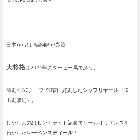
日本からは強豪4頭が参戦！
大将格
は2021年のダービー馬であり、
前走のBCターフで3着に好走した
シャフリヤール
（※
出走取消）。
しかし人気はセントライト記念でソールオリエンスを
負かした
レーベンスティール
！