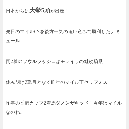
大挙5頭
日本からは
が出走！
先日のマイルCSを後方一気の追い込みで勝利した
ナミ
ュール
！
同2着の
ソウルラッシュ
はモレイラの継続騎乗！
休み明け2戦目となる昨年のマイル王
セリフォス
！
昨年の香港カップ2着馬
ダノンザキッド
！今年はマイル
なのね。