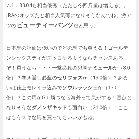
ム1：33.04も相当優秀（ただし今回斤量は増える）。
JRAのオッズだと相当人気薄になりそうなんでね。激ア
ビューティーパンツ
ツの
だと思う。
日本馬の評価は低いのでどの馬でも買える！ゴールデ
ンシックスティがズッコケるようならチャンスある
ぞ！買うなら・・・一撃必殺の鬼脚
ナミュール
か（8.0
倍）？巻き返し必至の
セリフォス
か（13.0倍）？ある
いは鞍上モレイラ込みで
ソウルラッシュ
か（13.0
倍）？この馬がGⅠ勝つなら海外って気がする！盲点と
なりそうな
ダノンザキッド
も面白い（21.0倍）！ここ
はもうスキな馬を買ってもいいかもね。