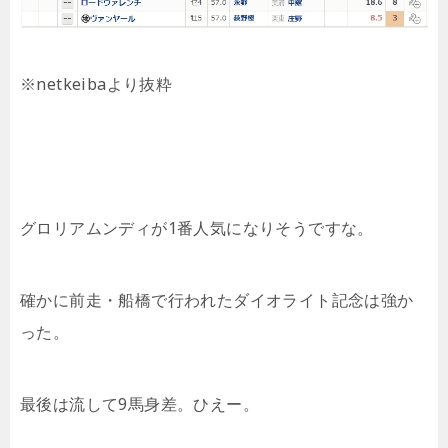
※netkeibaより抜粋
グロリアムンディが1番人気になりそうですな。
確かに前走・船橋で行われたダイオライト記念は強か
った。
最後は流して9馬身差。ひえー。