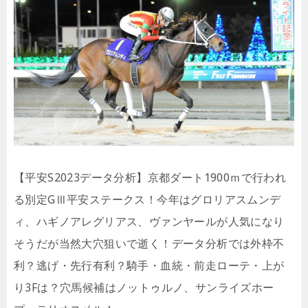
【平安S2023データ分析】京都ダート1900ｍで行われ
る別定GⅢ平安ステークス！今年はグロリアスムンデ
ィ、ハギノアレグリアス、ヴァンヤールが人気になり
そうだが当然大穴狙いで逝く！データ分析では外枠不
利？逃げ・先行有利？騎手・血統・前走ローテ・上が
り3Fは？穴馬候補はノットゥルノ、サンライズホー