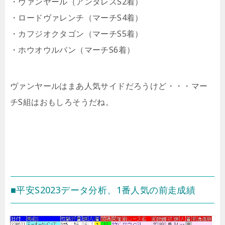
・ヴァンヤール（アンタレスS2着）
・ロードヴァレンチ（マーチS4着）
・カフジオクタゴン（マーチS5着）
・ホウオウルパン（マーチS6着）
ヴァンヤールはまあ人気サイドだろうけど・・・マー
チS組はおもしろそうだね。
■平安S2023データ分析、1番人気の前走成績