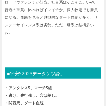
ロードヴァレンチが該当。社台系はそこそこ。いや、
普通の重賞に比べればイマイチか。個人牧場でも勝負
になる。血統を見ると典型的なダート血統が多く、サ
ンデーサイレンス系は劣勢。ただ、母系は結構多い
ね。
■平安S2023データケツ論。
・アンタレスS、マーチS組
・逃げ、先行強し。穴は差し。
・関西馬、ダート血統