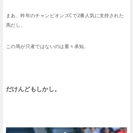
まあ、昨年のチャンピオンズCで2番人気に支持された
馬だし、
この馬が只者ではないのは重々承知。
だけんどもしかし。