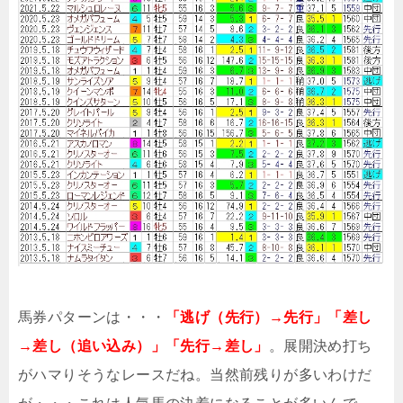
馬券パターンは・・・
「逃げ（先行）→先行」「差し
→差し（追い込み）」「先行→差し」
。展開決め打ち
がハマりそうなレースだね。当然前残りが多いわけだ
が・・・これは人気馬の決着になることが多いんで