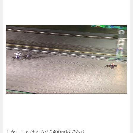
しかしこれは地方の2400ｍ戦であり、