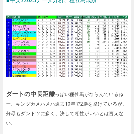
ダートの中長距離
っぽい種牡馬がならんでいるね
ー。キングカメハメハ過去10年で2勝を挙げているが、
分母もダントツに多く、決して相性がいいとは言えな
い。