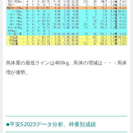
馬体重の最低ラインは460kg。馬体の増減は・・・馬体
増が優勢。
■平安S2023データ分析、枠番別成績