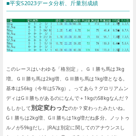
■平安S2023データ分析、斤量別成績
このレースはいわゆる「格別定」。ＧⅠ勝ち馬は3kg
増。ＧⅡ勝ち馬は2kg増、ＧⅢ勝ち馬は1kg増となる。
基本は56kg（今年は57kg）。ってあら？グロリアムン
ディはGⅡ勝ちがあるのになんで＋1kgの58kgなんだ？
別定変わった
もしかして
のか？変わったみたいね。
GⅠ勝ちは2kg増、GⅡ勝ちは1kg増だね多分。ノットゥ
ルノが59kgだし。JRAは別定に関してのアナウンスし