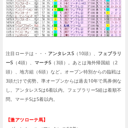
注目ローテは・・・
アンタレスS
（10頭）、
フェブラリ
ーS
（4頭）、
マーチS
（3頭）。あとは海外帰国組（2
頭）、地方組（6頭）など。オープン特別からの臨戦は
3頭だけで劣勢。準オープンからは過去10年で馬券例な
し。アンタレスSは6着以内。フェブラリーS組は着順不
問。マーチSは5着以内。
【激アツローテ馬】