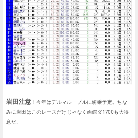
岩田注意
！今年はデルマルーブルに騎乗予定。ちな
みに岩田はこのレースだけじゃなく函館ダ1700も大得
意だ。