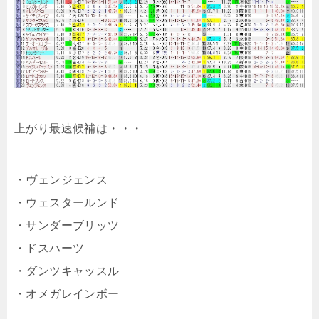
上がり最速候補は・・・
・ヴェンジェンス
・ウェスタールンド
・サンダーブリッツ
・ドスハーツ
・ダンツキャッスル
・オメガレインボー