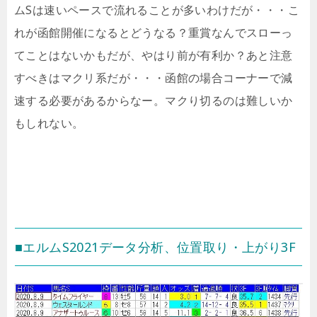
ムSは速いペースで流れることが多いわけだが・・・こ
れが函館開催になるとどうなる？重賞なんでスローっ
てことはないかもだが、やはり前が有利か？あと注意
すべきはマクリ系だが・・・函館の場合コーナーで減
速する必要があるからなー。マクり切るのは難しいか
もしれない。
■エルムS2021データ分析、位置取り・上がり3F