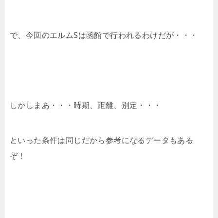
で、今回のエルムSは函館で行われるわけだが・・・
しかしまあ・・・時期、距離、別定・・・
といった条件は同じだから参考になるデータもある
ぞ！