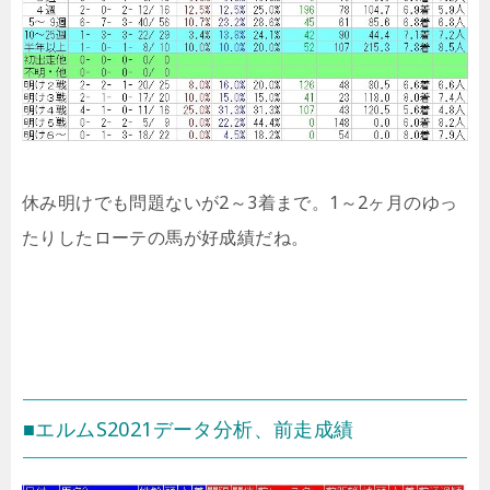
休み明けでも問題ないが2～3着まで。1～2ヶ月のゆっ
たりしたローテの馬が好成績だね。
■エルムS2021データ分析、前走成績