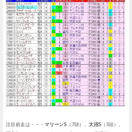
注目前走は・・・
マリーンS
（7頭）、
大沼S
（3頭）、