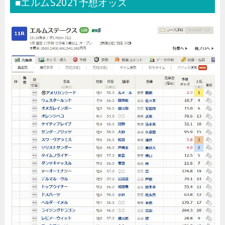
■エルムS2021予想オッズ