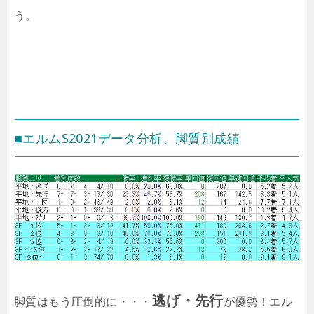
う。
■エルムS2021データ分析、脚質別成績
逃げ・先行
脚質はもう圧倒的に・・・
が優勢！エル