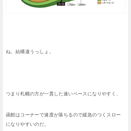
ね。結構違うっしょ。
つまり札幌の方が一貫した速いペースになりやすく、
函館はコーナーで速度が落ちるので緩急のつくスロー
になりやすいのだ。