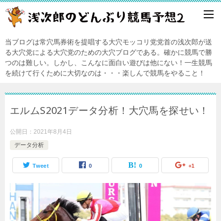
当ブログは常穴馬券術を提唱する大穴モッコリ党党首の浅次郎が送
る大穴党による大穴党のための大穴ブログである。確かに競馬で勝
つのは難しい。しかし、こんなに面白い遊びは他にない！一生競馬
を続けて行くために大切なのは・・・楽しんで競馬をやること！
エルムS2021データ分析！大穴馬を探せい！
公開日：
2021年8月4日
データ分析
Tweet
0
0
+1