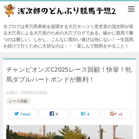
当ブログは常穴馬券術を提唱する大穴モッコリ党党首の浅次郎が送
る大穴党による大穴党のための大穴ブログである。確かに競馬で勝
つのは難しい。しかし、こんなに面白い遊びは他にない！一生競馬
を続けて行くために大切なのは・・・楽しんで競馬をやること！
チャンピオンズC2025レース回顧！快挙！牝
馬ダブルハートボンドが勝利！
公開日：
2025年12月9日
レース回顧
Tweet
0
0
+1