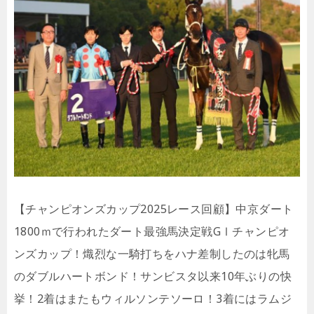
【チャンピオンズカップ2025レース回顧】中京ダート
1800ｍで行われたダート最強馬決定戦GⅠチャンピオ
ンズカップ！熾烈な一騎打ちをハナ差制したのは牝馬
のダブルハートボンド！サンビスタ以来10年ぶりの快
挙！2着はまたもウィルソンテソーロ！3着にはラムジ