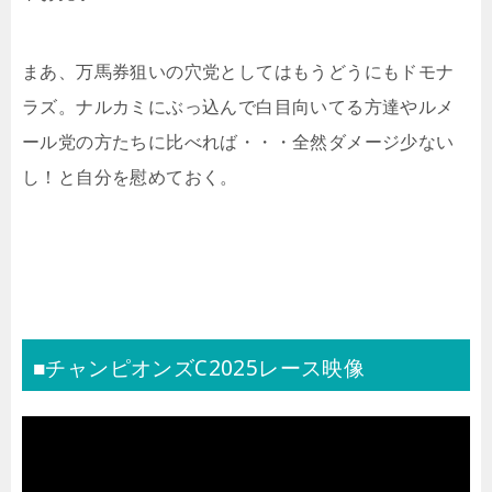
まあ、万馬券狙いの穴党としてはもうどうにもドモナ
ラズ。ナルカミにぶっ込んで白目向いてる方達やルメ
ール党の方たちに比べれば・・・全然ダメージ少ない
し！と自分を慰めておく。
■チャンピオンズC2025レース映像