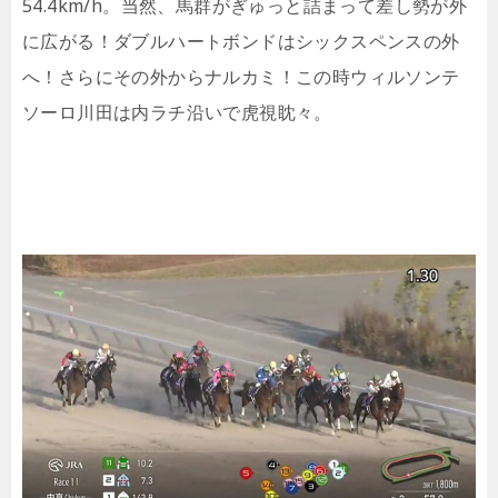
54.4km/h。当然、馬群がぎゅっと詰まって差し勢が外
に広がる！ダブルハートボンドはシックスペンスの外
へ！さらにその外からナルカミ！この時ウィルソンテ
ソーロ川田は内ラチ沿いで虎視眈々。