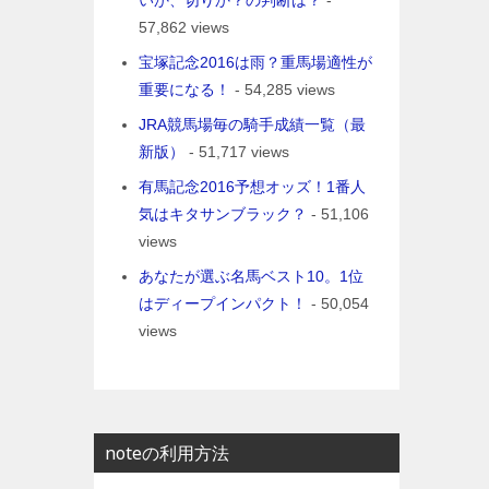
57,862 views
宝塚記念2016は雨？重馬場適性が
重要になる！
- 54,285 views
JRA競馬場毎の騎手成績一覧（最
新版）
- 51,717 views
有馬記念2016予想オッズ！1番人
気はキタサンブラック？
- 51,106
views
あなたが選ぶ名馬ベスト10。1位
はディープインパクト！
- 50,054
views
noteの利用方法