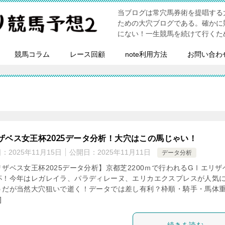
当ブログは常穴馬券術を提唱する
ための大穴ブログである。確かに
にない！一生競馬を続けて行くた
競馬コラム
レース回顧
note利用方法
お問い合わ
ザベス女王杯2025データ分析！大穴はこの馬じゃい！
日：
2025年11月15日
公開日：
2025年11月11日
データ分析
リザベス女王杯2025データ分析】京都芝2200ｍで行われるGⅠエリザ
杯！今年はレガレイラ、パラディレーヌ、エリカエクスプレスが人気
うだが当然大穴狙いで逝く！データでは差し有利？枠順・騎手・馬体
]
続きを読む