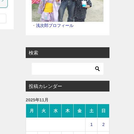
・
浅次郎プロフィール
検索
投稿カレンダー
2025年11月
月
火
水
木
金
土
日
1
2