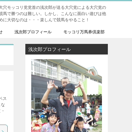
大穴モッコリ党党首の浅次郎が送る大穴党による大穴党の
競馬で勝つのは難しい。しかし、こんなに面白い遊びは他
めに大切なのは・・・楽しんで競馬をやること！
せ
浅次郎プロフィール
モッコリ万馬券倶楽部
浅次郎プロフィール
ベス
にな
重・