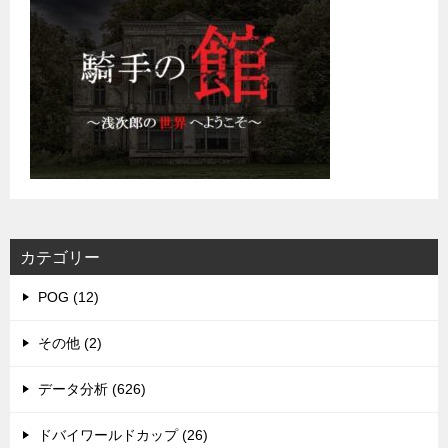
カテゴリー
POG (12)
その他 (2)
データ分析 (626)
ドバイワールドカップ (26)