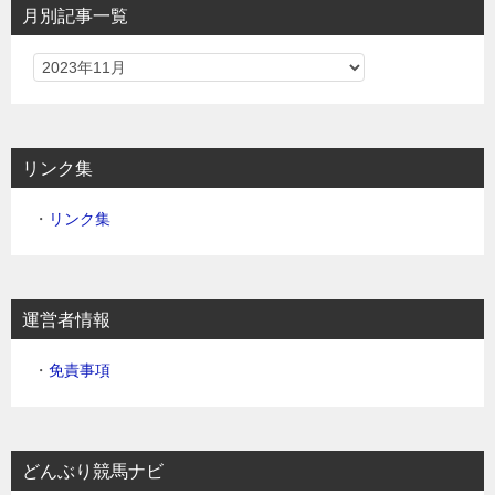
月別記事一覧
リンク集
・
リンク集
運営者情報
・
免責事項
どんぶり競馬ナビ