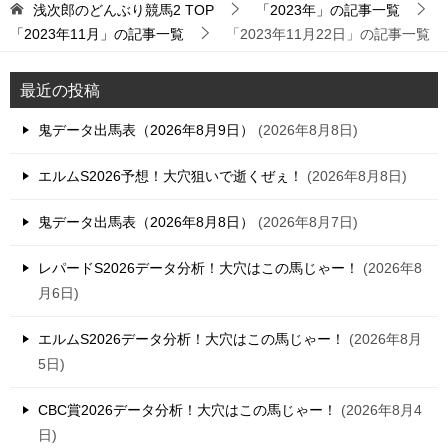
浅次郎のどんぶり競馬2
TOP
「2023年」の記事一覧
「2023年11月」の記事一覧
「2023年11月22日」の記事一覧
最近の投稿
鬼データ出馬表（2026年8月9日）
2026年8月8日
エルムS2026予想！大穴狙いで逝くぜぇ！
2026年8月8日
鬼データ出馬表（2026年8月8日）
2026年8月7日
レパードS2026データ分析！大穴はこの馬じゃー！
2026年8
月6日
エルムS2026データ分析！大穴はこの馬じゃー！
2026年8月
5日
CBC賞2026データ分析！大穴はこの馬じゃー！
2026年8月4
日