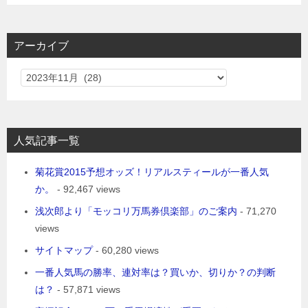
アーカイブ
人気記事一覧
菊花賞2015予想オッズ！リアルスティールが一番人気
か。
- 92,467 views
浅次郎より「モッコリ万馬券倶楽部」のご案内
- 71,270
views
サイトマップ
- 60,280 views
一番人気馬の勝率、連対率は？買いか、切りか？の判断
は？
- 57,871 views