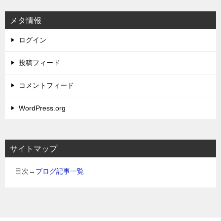
メタ情報
ログイン
投稿フィード
コメントフィード
WordPress.org
サイトマップ
目次→
ブログ記事一覧