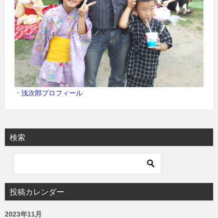
・
浅次郎プロフィール
検索
投稿カレンダー
2023年11月