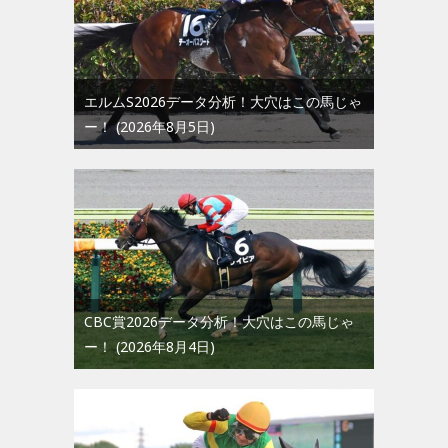
エルムS2026データ分析！大穴はこの馬じゃ
ー！
2026年8月5日
CBC賞2026データ分析！大穴はこの馬じゃ
ー！
2026年8月4日