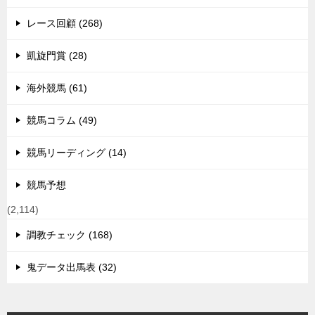
レース回顧 (268)
凱旋門賞 (28)
海外競馬 (61)
競馬コラム (49)
競馬リーディング (14)
競馬予想
(2,114)
調教チェック (168)
鬼データ出馬表 (32)