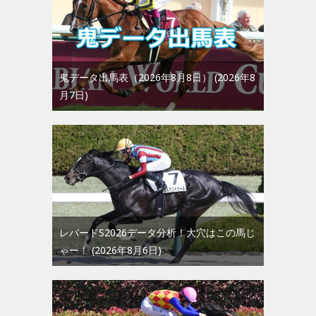
鬼データ出馬表（2026年8月8日）
2026年8
月7日
レパードS2026データ分析！大穴はこの馬じ
ゃー！
2026年8月6日