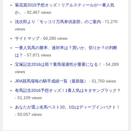
菊花賞2015予想オッズ！リアルスティールが一番人気
か。
- 92,467 views
浅次郎より「モッコリ万馬券倶楽部」のご案内
- 71,270
views
サイトマップ
- 60,280 views
一番人気馬の勝率、連対率は？買いか、切りか？の判断
は？
- 57,871 views
宝塚記念2016は雨？重馬場適性が重要になる！
- 54,289
views
JRA競馬場毎の騎手成績一覧（最新版）
- 51,750 views
有馬記念2016予想オッズ！1番人気はキタサンブラック？
- 51,109 views
あなたが選ぶ名馬ベスト10。1位はディープインパクト！
- 50,057 views