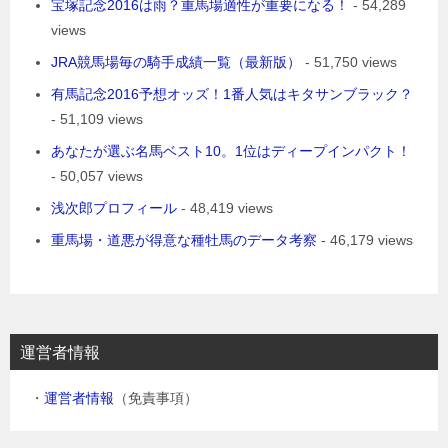
宝塚記念2016は雨？重馬場適性が重要になる！
- 54,289
views
JRA競馬場毎の騎手成績一覧（最新版）
- 51,750 views
有馬記念2016予想オッズ！1番人気はキタサンブラック？
- 51,109 views
あなたが選ぶ名馬ベスト10。1位はディープインパクト！
- 50,057 views
浅次郎プロフィール
- 48,419 views
重馬場・道悪が得意な種牡馬のデータ考察
- 46,179 views
運営者情報
・
運営者情報
（免責事項）