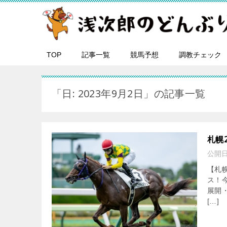
TOP
記事一覧
競馬予想
調教チェック
「日:
2023年9月2日
」の記事一覧
札幌
公開
【札幌
ス！
展開
[…]