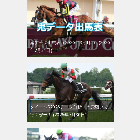
鬼データ出馬表（2026年8月1日）
2026
年7月31日
クイーンS2026データ分析！大穴狙いで
行くぜー！
2026年7月30日