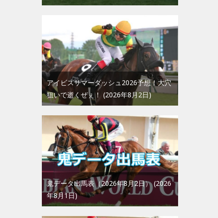
アイビスサマーダッシュ2026予想！大穴
狙いで逝くぜぇ！
2026年8月2日
鬼データ出馬表（2026年8月2日）
2026
年8月1日