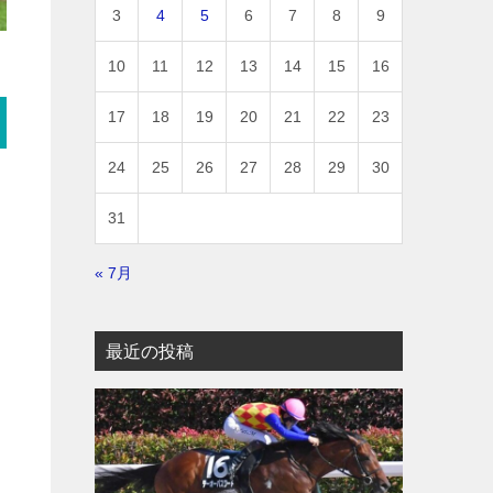
3
4
5
6
7
8
9
10
11
12
13
14
15
16
17
18
19
20
21
22
23
24
25
26
27
28
29
30
31
« 7月
最近の投稿