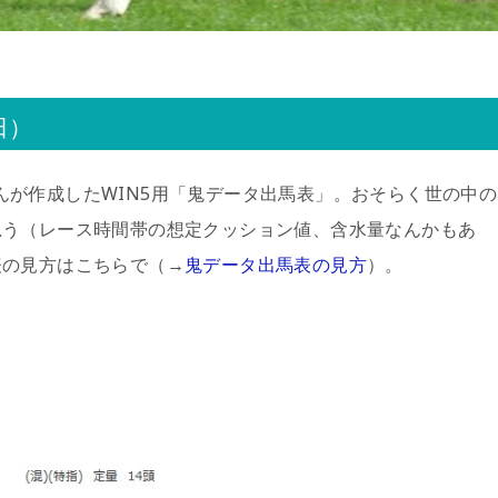
日）
eさんが作成したWIN5用「鬼データ出馬表」。おそらく世の中の
思う（レース時間帯の想定クッション値、含水量なんかもあ
表の見方はこちらで（→
鬼データ出馬表の見方
）。