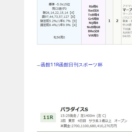
→
函館11R函館日刊スポーツ杯