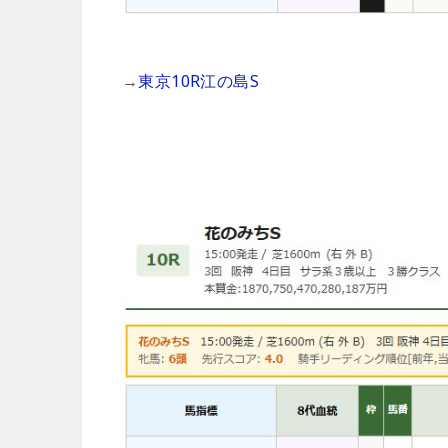
→
東京10R江の島S