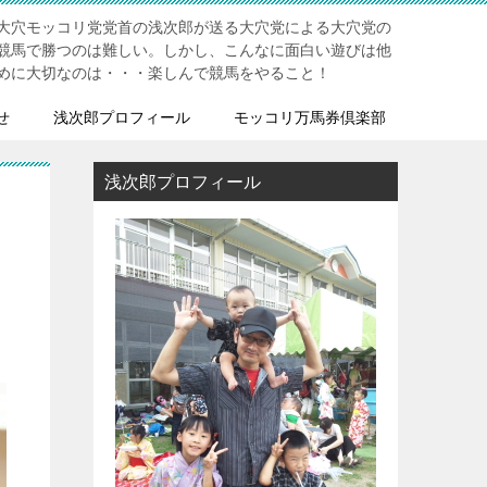
大穴モッコリ党党首の浅次郎が送る大穴党による大穴党の
競馬で勝つのは難しい。しかし、こんなに面白い遊びは他
めに大切なのは・・・楽しんで競馬をやること！
せ
浅次郎プロフィール
モッコリ万馬券倶楽部
浅次郎プロフィール