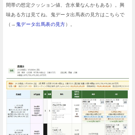
間帯の想定クッション値、含水量なんかもある）。興
味ある方は見てね。鬼データ出馬表の見方はこちらで
（→
鬼データ出馬表の見方
）。