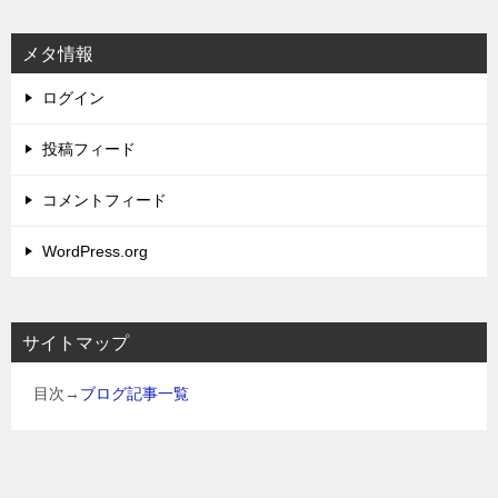
メタ情報
ログイン
投稿フィード
コメントフィード
WordPress.org
サイトマップ
目次→
ブログ記事一覧