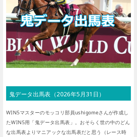
鬼データ出馬表（2026年5月31日）
WIN5マスターのモッコリ部員ushigomeさんが作成し
たWIN5用「鬼データ出馬表」。おそらく世の中のどん
な出馬表よりマニアックな出馬表だと思う（レース時