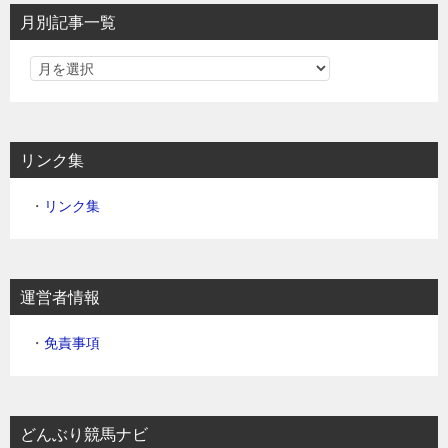
月別記事一覧
リンク集
・
リンク集
運営者情報
・
免責事項
どんぶり競馬ナビ