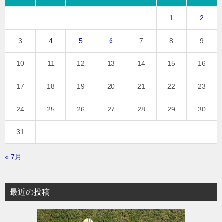
1
2
3
4
5
6
7
8
9
10
11
12
13
14
15
16
17
18
19
20
21
22
23
24
25
26
27
28
29
30
31
« 7月
最近の投稿