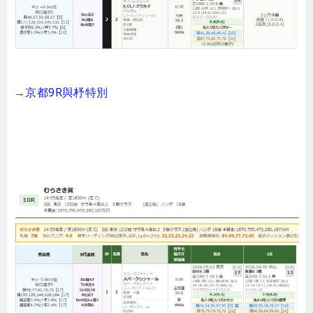
→
京都9R與杼特別