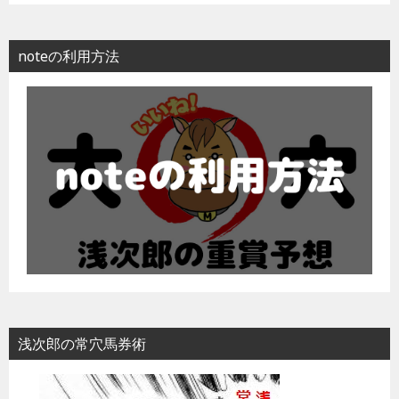
noteの利用方法
浅次郎の常穴馬券術