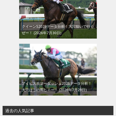
クイーンS2026データ分析！大穴狙いで行く
ぜー！
2026年7月30日
アイビスサマーダッシュ2026データ分析！
大穴はこの馬じゃー！
2026年7月29日
過去の人気記事