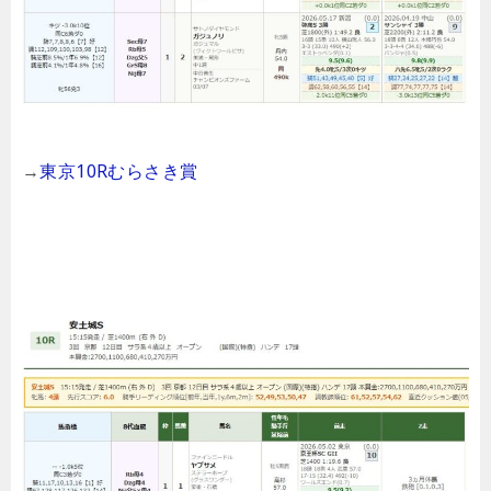
→
東京10Rむらさき賞