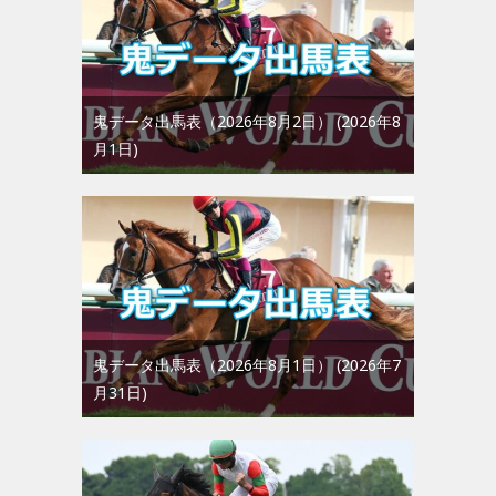
鬼データ出馬表（2026年8月2日）
2026年8
月1日
鬼データ出馬表（2026年8月1日）
2026年7
月31日