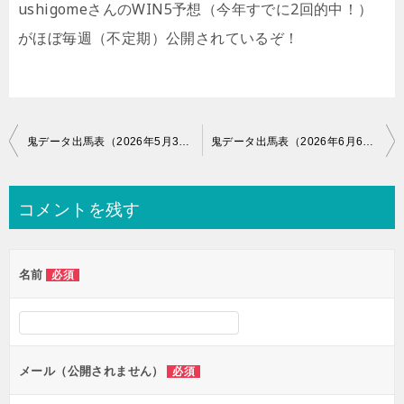
ushigomeさんのWIN5予想（今年すでに2回的中！）
がほぼ毎週（不定期）公開されているぞ！
投
鬼データ出馬表（2026年5月30日）
鬼データ出馬表（2026年6月6日）
稿
ナ
コメントを残す
ビ
ゲ
名前
必須
ー
シ
ョ
ン
メール（公開されません）
必須