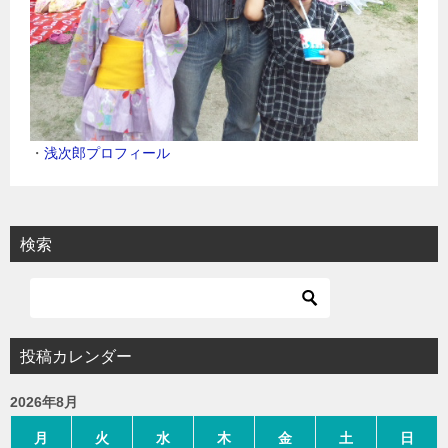
・
浅次郎プロフィール
検索
投稿カレンダー
2026年8月
月
火
水
木
金
土
日