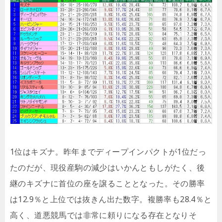
1位はキズナ。昨年までディープインパクトが1位だっ
たのだが、現役産駒の減少はいかんともしがたく、後
継のキズナに首位の座を譲ることとなった。その勝率
は12.9％と上位では抜きん出た数字。複勝率も28.4％と
高く、道悪競馬では非常に頼りになる存在となりそ