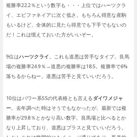
複勝率22.2％という数字も・・・上位ではハーツクラ
イ、エピファネイアに次ぐ低さ。もちろん得意な産駒
もいるけど、全体的に見たら得意でも下手でもないの
だ！これは憶えておいた方がいいぞー。
9位は
ハーツクライ
。これも道悪は苦手なタイプ。良馬
場の複勝率24.9％→道悪の複勝率は18.5。複勝率で6%
落ちるからねー。道悪は苦手と見ていいだろう。
10位はパワー系SSの代表格とも言える
ダイワメジャ
ー
。去年調べた時はそうでもなかったが、最新では複
勝率が29.8％とかなり高い数字。良馬場と比べるとか
なり上昇しており、道悪はプラスと見ていいだろう。