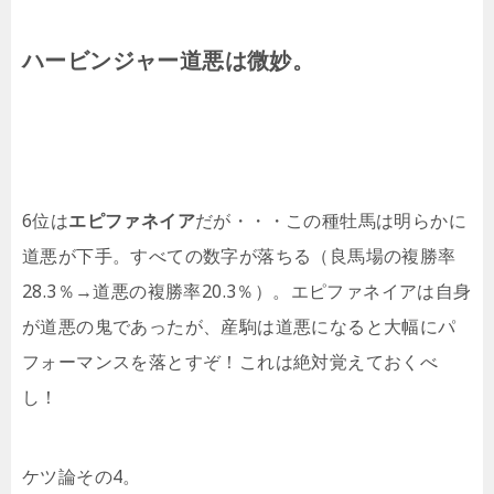
ハービンジャー道悪は微妙。
6位は
エピファネイア
だが・・・この種牡馬は明らかに
道悪が下手。すべての数字が落ちる（良馬場の複勝率
28.3％→道悪の複勝率20.3％）。エピファネイアは自身
が道悪の鬼であったが、産駒は道悪になると大幅にパ
フォーマンスを落とすぞ！これは絶対覚えておくべ
し！
ケツ論その4。