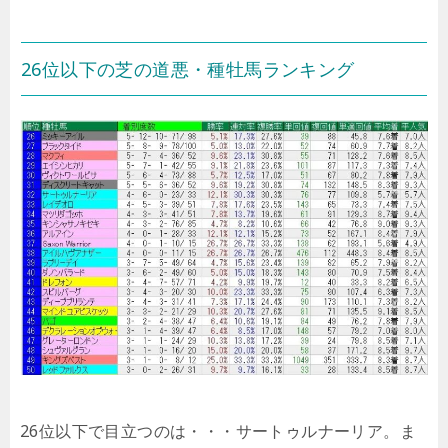
26位以下の芝の道悪・種牡馬ランキング
26位以下で目立つのは・・・サートゥルナーリア。ま