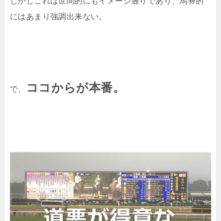
しかしこれは世間的にもイメージ通りであり、馬券的
にはあまり強調出来ない。
ココからが本番。
で、