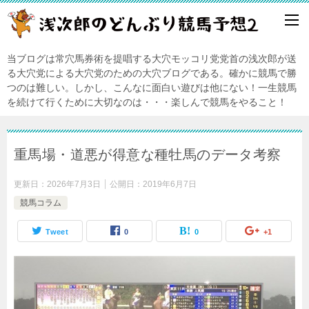
当ブログは常穴馬券術を提唱する大穴モッコリ党党首の浅次郎が送
る大穴党による大穴党のための大穴ブログである。確かに競馬で勝
つのは難しい。しかし、こんなに面白い遊びは他にない！一生競馬
を続けて行くために大切なのは・・・楽しんで競馬をやること！
重馬場・道悪が得意な種牡馬のデータ考察
更新日：
2026年7月3日
公開日：
2019年6月7日
競馬コラム
Tweet
0
0
+1