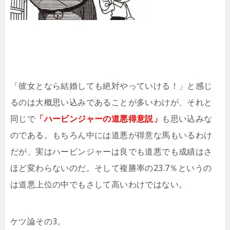
「彼女となら結婚しても絶対やっていける！」と感じ
るのは大概思い込みであることが多いわけが、それと
同じで
「ハービンジャーの道悪得意説」
も思い込みな
のである。もちろん中には道悪が得意な馬もいるわけ
だが、実はハービンジャーは良でも道悪でも成績はさ
ほど変わらないのだ。そして複勝率の23.7％というの
は道悪上位の中でもさして高いわけではない。
ケツ論その3。