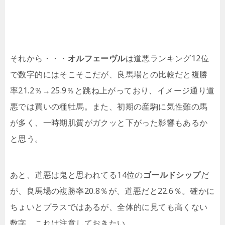
それから・・・
オルフェーヴル
は道悪ランキング12位
で数字的にはそこそこだが、良馬場との比較だと複勝
率21.2％→25.9％と跳ね上がっており、イメージ通り道
悪では買いの種牡馬。また、初期の産駒に気性難の馬
が多く、一時期肌質がガクッと下がった影響もあるか
と思う。
あと、道悪は鬼と思われてる14位の
ゴールドシップ
だ
が、良馬場の複勝率20.8％が、道悪だと22.6％。確かに
ちょいとプラスではあるが、全体的に見ても高くない
数字。これは注意しておきたい。