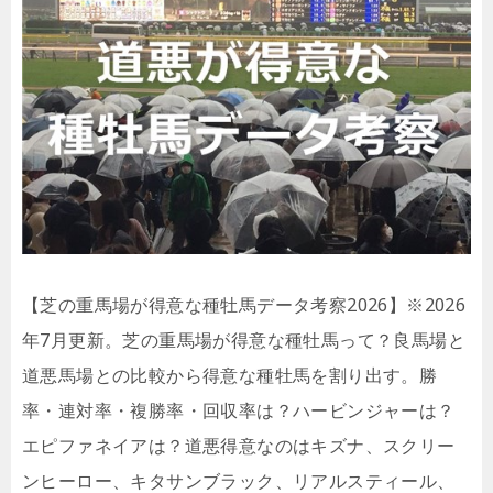
【芝の重馬場が得意な種牡馬データ考察2026】※2026
年7月更新。芝の重馬場が得意な種牡馬って？良馬場と
道悪馬場との比較から得意な種牡馬を割り出す。勝
率・連対率・複勝率・回収率は？ハービンジャーは？
エピファネイアは？道悪得意なのはキズナ、スクリー
ンヒーロー、キタサンブラック、リアルスティール、