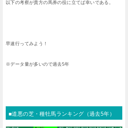
以下の考察が貴方の馬券の役に立てば幸いである。
早速行ってみよう！
※データ量が多いので過去5年
■道悪の芝・種牡馬ランキング（過去5年）