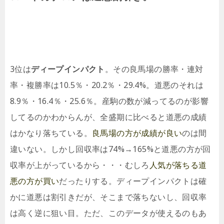
3位は
ディープインパクト
。その良馬場の勝率・連対
率・複勝率は10.5％・20.2％・29.4%。道悪のそれは
8.9％・16.4％・25.6％。産駒の数が減ってるのが影響
してるのかわからんが、全盛期に比べると道悪の成績
はかなり落ちている。
良馬場の方が成績が良い
のは間
違いない。しかし回収率は74%→165%と道悪の方が回
収率が上がっているから・・・むしろ
人気が落ちる道
悪の方が買い
だったりする。ディープインパクトは確
かに道悪は割引きだが、そこまで落ちないし、回収率
は高く逆に狙い目。ただ、このデータが使えるのもあ